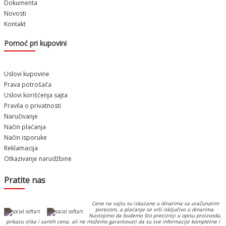
Dokumenta
Novosti
Kontakt
Pomoć pri kupovini
Uslovi kupovine
Prava potrošača
Uslovi korišćenja sajta
Pravila o privatnosti
Naručivanje
Način plaćanja
Način isporuke
Reklamacija
Otkazivanje narudžbine
Pratite nas
Cene na sajtu su iskazane u dinarima sa uračunatim
porezom, a plaćanje se vrši isključivo u dinarima.
Nastojimo da budemo što precizniji u opisu proizvoda,
prikazu slika i samih cena, ali ne možemo garantovati da su sve informacije kompletne i