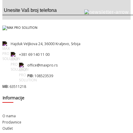
Hajduk Veljkova 24, 36000 Kraljevo, Srbija
+381 69 140 11 00
office@maxpro.rs
PIB:
108523539
MB:
63511218
Informacije
O nama
Prodavnice
Outlet