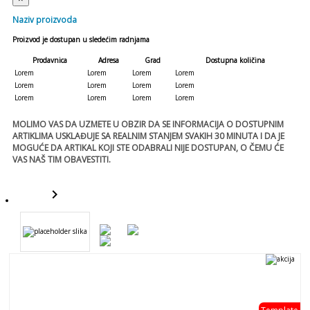
Naziv proizvoda
Proizvod je dostupan u sledećim radnjama
Prodavnica
Adresa
Grad
Dostupna količina
Lorem
Lorem
Lorem
Lorem
Lorem
Lorem
Lorem
Lorem
Lorem
Lorem
Lorem
Lorem
MOLIMO VAS DA UZMETE U OBZIR DA SE INFORMACIJA O DOSTUPNIM
ARTIKLIMA USKLAĐUJE SA REALNIM STANJEM SVAKIH 30 MINUTA I DA JE
MOGUĆE DA ARTIKAL KOJI STE ODABRALI NIJE DOSTUPAN, O ČEMU ĆE
VAS NAŠ TIM OBAVESTITI.
keyboard_arrow_right
template
template
- 0 %