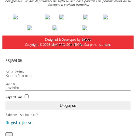
bez grešaka. Svi artikli prikazani na sajtu su deo naše ponude i ne podrazumeva da su
dostupni u svakom trenutku.
Designed & Developed by
SoftArt
Copyright © 2026
MAX PRO SOLUTION
. Sva prava zadržana
PRIJAVI SE
Korisničko ime
Lozinka
Zapamti me
Zaboravili ste lozinku?
Registrujte se
×