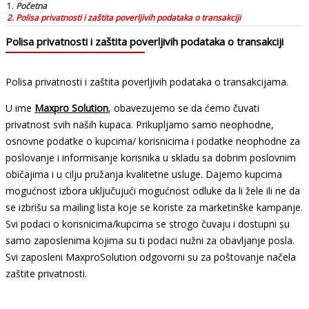
Početna
Polisa privatnosti i zaštita poverljivih podataka o transakciji
Polisa privatnosti i zaštita poverljivih podataka o transakciji
Polisa privatnosti i zaštita poverljivih podataka o transakcijama.
U ime
Maxpro Solution
, obavezujemo se da ćemo čuvati
privatnost svih naših kupaca. Prikupljamo samo neophodne,
osnovne podatke o kupcima/ korisnicima i podatke neophodne za
poslovanje i informisanje korisnika u skladu sa dobrim poslovnim
običajima i u cilju pružanja kvalitetne usluge. Dajemo kupcima
mogućnost izbora uključujući mogućnost odluke da li žele ili ne da
se izbrišu sa mailing lista koje se koriste za marketinške kampanje.
Svi podaci o korisnicima/kupcima se strogo čuvaju i dostupni su
samo zaposlenima kojima su ti podaci nužni za obavljanje posla.
Svi zaposleni MaxproSolution odgovorni su za poštovanje načela
zaštite privatnosti.