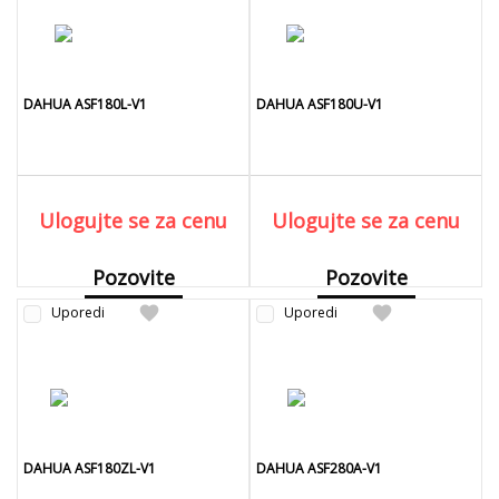
DAHUA ASF180L-V1
DAHUA ASF180U-V1
Ulogujte se za cenu
Ulogujte se za cenu
Pozovite
Pozovite
favorite
favorite
Uporedi
Detaljnije
Uporedi
Detaljnije
DAHUA ASF180ZL-V1
DAHUA ASF280A-V1