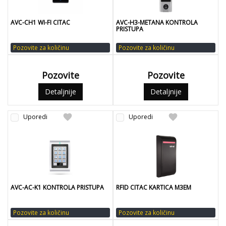
AVC-CH1 WI-FI CITAC
AVC-H3-METANA KONTROLA
PRISTUPA
Pozovite za količinu
Pozovite za količinu
Pozovite
Pozovite
Detaljnije
Detaljnije
favorite
favorite
Uporedi
Uporedi
AVC-AC-K1 KONTROLA PRISTUPA
RFID CITAC KARTICA M3EM
Pozovite za količinu
Pozovite za količinu