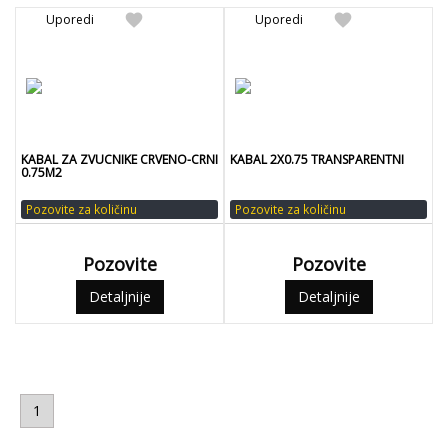
favorite
favorite
Uporedi
Uporedi
KABAL ZA ZVUCNIKE CRVENO-CRNI
KABAL 2X0.75 TRANSPARENTNI
0.75M2
Pozovite za količinu
Pozovite za količinu
Pozovite
Pozovite
Detaljnije
Detaljnije
1