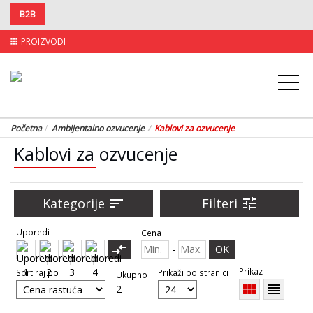
B2B
PROIZVODI
apps
Početna
Ambijentalno ozvucenje
Kablovi za ozvucenje
Kablovi za ozvucenje
Kategorije
sort
Filteri
tune
Uporedi
Cena
compare_arrows
-
OK
Prikaz
Sortiraj po
Prikaži po stranici
Ukupno
view_module
reorder
2