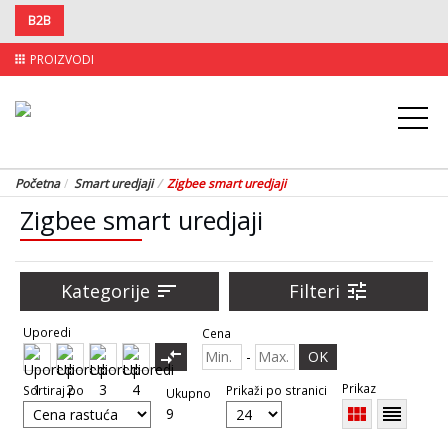
B2B
PROIZVODI
apps
Početna
Smart uredjaji
Zigbee smart uredjaji
Zigbee smart uredjaji
Kategorije
sort
Filteri
tune
Uporedi
Cena
compare_arrows
-
OK
Prikaz
Sortiraj po
Prikaži po stranici
Ukupno
view_module
reorder
9