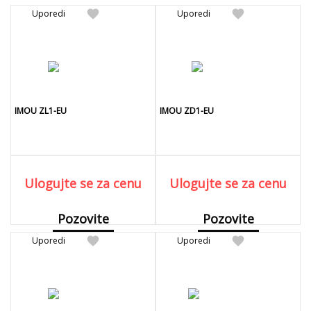
favorite
favorite
Uporedi
Uporedi
IMOU ZL1-EU
IMOU ZD1-EU
Ulogujte se za cenu
Ulogujte se za cenu
Pozovite
Pozovite
favorite
favorite
Uporedi
Detaljnije
Uporedi
Detaljnije