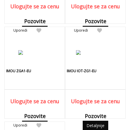
Ulogujte se za cenu
Ulogujte se za cenu
Pozovite
Pozovite
favorite
favorite
Uporedi
Detaljnije
Uporedi
Detaljnije
IMOU ZGA1-EU
IMOU IOT-ZG1-EU
Ulogujte se za cenu
Ulogujte se za cenu
Pozovite
Pozovite
favorite
Uporedi
Detaljnije
Detaljnije