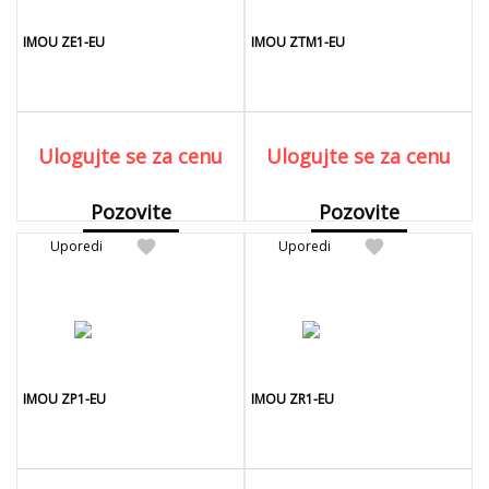
IMOU ZE1-EU
IMOU ZTM1-EU
Ulogujte se za cenu
Ulogujte se za cenu
Pozovite
Pozovite
favorite
favorite
Uporedi
Detaljnije
Uporedi
Detaljnije
IMOU ZP1-EU
IMOU ZR1-EU