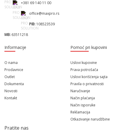
+381 69 140 11 00
office@maxpro.rs
PIB:
108523539
MB:
63511218
Informacije
Pomoć pri kupovini
O nama
Uslovi kupovine
Prodavnice
Prava potrošača
Outlet
Uslovi korišćenja sajta
Dokumenta
Pravila o privatnosti
Novosti
Naručivanje
Kontakt
Način plaćanja
Način isporuke
Reklamacija
Otkazivanje narudžbine
Pratite nas