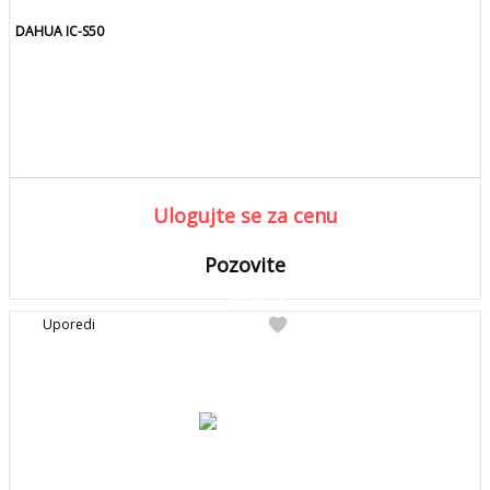
DAHUA IC-S50
Ulogujte se za cenu
Pozovite
DETALJNIJE
Detaljnije
favorite
Uporedi
Pozovite za kolicinu