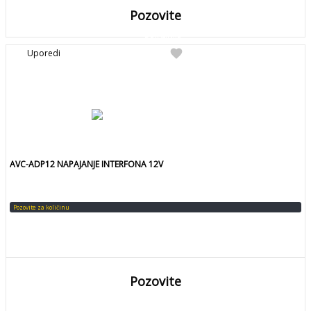
Pozovite
DETALJNIJE
Detaljnije
favorite
Uporedi
Pozovite za kolicinu
AVC-ADP12 NAPAJANJE INTERFONA 12V
Pozovite za količinu
Pozovite
DETALJNIJE