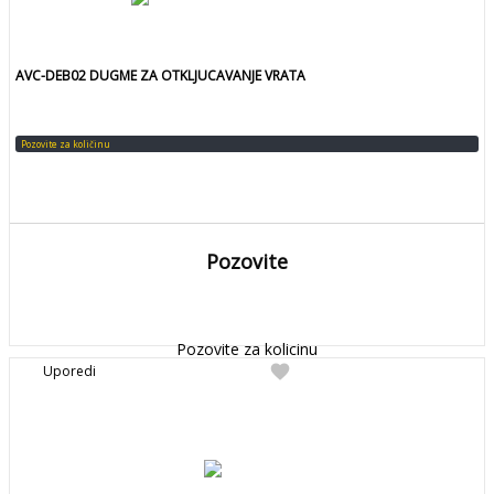
AVC-DEB02 DUGME ZA OTKLJUCAVANJE VRATA
Pozovite za količinu
Pozovite
DETALJNIJE
Detaljnije
Pozovite za kolicinu
favorite
Uporedi