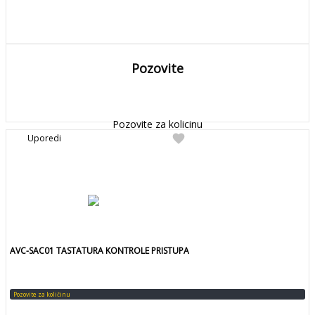
Pozovite
DETALJNIJE
Detaljnije
Pozovite za kolicinu
favorite
Uporedi
AVC-SAC01 TASTATURA KONTROLE PRISTUPA
Pozovite za količinu