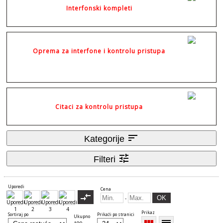
Interfonski kompleti
Oprema za interfone i kontrolu pristupa
Citaci za kontrolu pristupa
sort
Kategorije
tune
Filteri
Uporedi
Cena
compare_arrows
OK
-
Prikaz
Sortiraj po
Prikaži po stranici
Ukupno