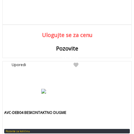
Ulogujte se za cenu
Pozovite
DETALJNIJE
Detaljnije
favorite
Uporedi
Pozovite za kolicinu
AVC-DEB04 BESKONTAKTNO DUGME
Pozovite za količinu