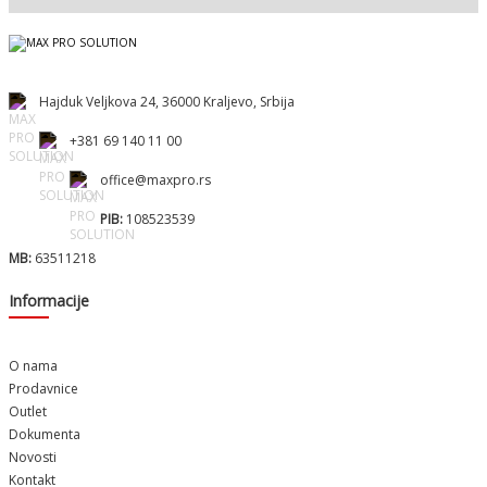
Hajduk Veljkova 24, 36000 Kraljevo, Srbija
+381 69 140 11 00
office@maxpro.rs
PIB:
108523539
MB:
63511218
Informacije
O nama
Prodavnice
Outlet
Dokumenta
Novosti
Kontakt