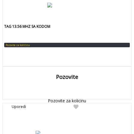
TAG 13.56 MHZ SA KODOM
Pozovite za količinu
Pozovite
DETALJNIJE
Detaljnije
Pozovite za kolicinu
favorite
Uporedi