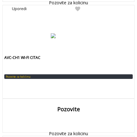
Pozovite za kolicinu
favorite
Uporedi
AVC-CH1 WI-FI CITAC
Pozovite za količinu
Pozovite
DETALJNIJE
Detaljnije
Pozovite za kolicinu