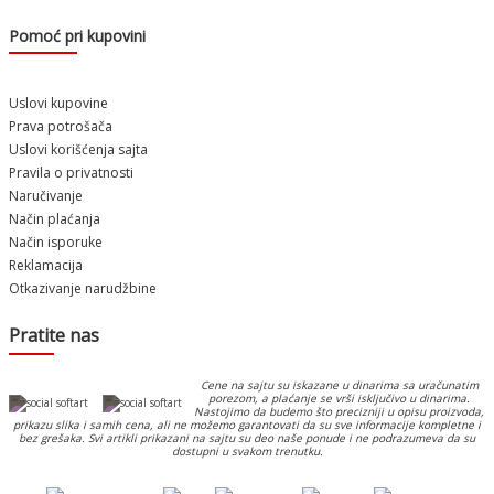
Pomoć pri kupovini
Uslovi kupovine
Prava potrošača
Uslovi korišćenja sajta
Pravila o privatnosti
Naručivanje
Način plaćanja
Način isporuke
Reklamacija
Otkazivanje narudžbine
Pratite nas
Cene na sajtu su iskazane u dinarima sa uračunatim
porezom, a plaćanje se vrši isključivo u dinarima.
Nastojimo da budemo što precizniji u opisu proizvoda,
prikazu slika i samih cena, ali ne možemo garantovati da su sve informacije kompletne i
bez grešaka. Svi artikli prikazani na sajtu su deo naše ponude i ne podrazumeva da su
dostupni u svakom trenutku.