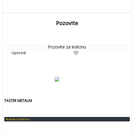
Pozovite
DETALJNIJE
Detaljnije
Pozovite za kolicinu
favorite
Uporedi
TASTER METALNI
Pozovite za količinu