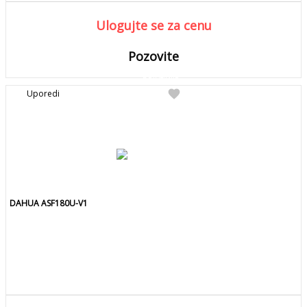
Ulogujte se za cenu
Pozovite
DETALJNIJE
Detaljnije
favorite
Uporedi
Pozovite za kolicinu
DAHUA ASF180U-V1