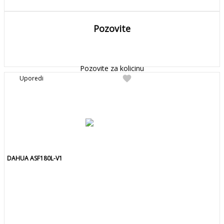
Pozovite
DETALJNIJE
Detaljnije
Pozovite za kolicinu
favorite
Uporedi
DAHUA ASF180L-V1