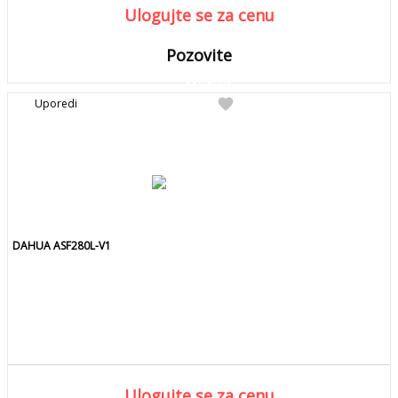
Ulogujte se za cenu
Pozovite
DETALJNIJE
Detaljnije
favorite
Uporedi
Pozovite za kolicinu
DAHUA ASF280L-V1
Ulogujte se za cenu