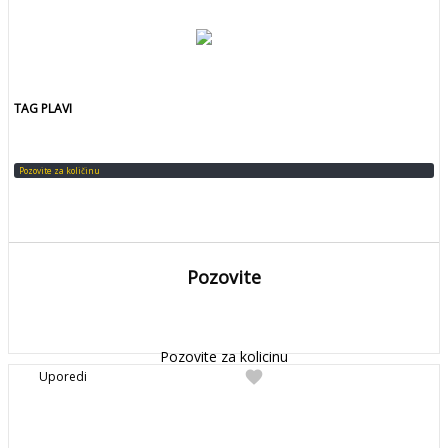
TAG PLAVI
Pozovite za količinu
Pozovite
DETALJNIJE
Detaljnije
Pozovite za kolicinu
favorite
Uporedi