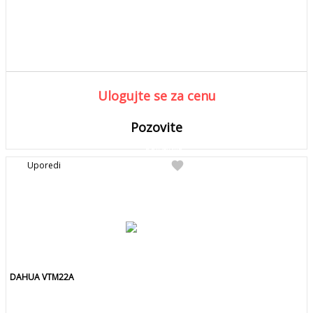
Ulogujte se za cenu
Pozovite
DETALJNIJE
Detaljnije
favorite
Uporedi
Pozovite za kolicinu
DAHUA VTM22A