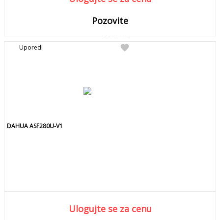
Pozovite
DETALJNIJE
Detaljnije
favorite
Uporedi
Pozovite za kolicinu
DAHUA ASF280U-V1
Ulogujte se za cenu