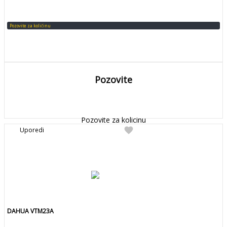
Pozovite za količinu
Pozovite
DETALJNIJE
Detaljnije
Pozovite za kolicinu
favorite
Uporedi
DAHUA VTM23A