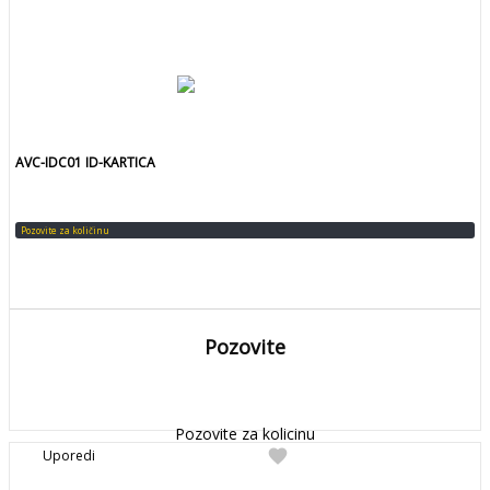
AVC-IDC01 ID-KARTICA
Pozovite za količinu
Pozovite
DETALJNIJE
Detaljnije
Pozovite za kolicinu
favorite
Uporedi