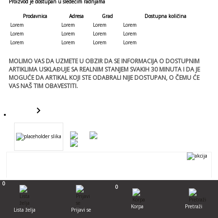
Proizvod je dostupan u sledećim radnjama
Prodavnica
Adresa
Grad
Dostupna količina
Lorem
Lorem
Lorem
Lorem
Lorem
Lorem
Lorem
Lorem
Lorem
Lorem
Lorem
Lorem
MOLIMO VAS DA UZMETE U OBZIR DA SE INFORMACIJA O DOSTUPNIM
ARTIKLIMA USKLAĐUJE SA REALNIM STANJEM SVAKIH 30 MINUTA I DA JE
MOGUĆE DA ARTIKAL KOJI STE ODABRALI NIJE DOSTUPAN, O ČEMU ĆE
VAS NAŠ TIM OBAVESTITI.
keyboard_arrow_right
template
0
0
Template
template
- 0 %
Korpa
Pretraži
Lista želja
Prijavi se