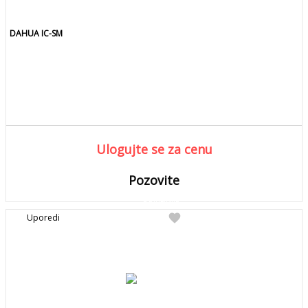
DAHUA IC-SM
Ulogujte se za cenu
Pozovite
DETALJNIJE
Detaljnije
favorite
Uporedi
Pozovite za kolicinu