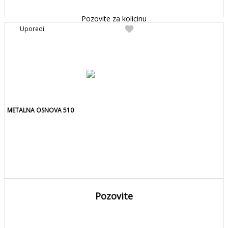
Detaljnije
Pozovite za kolicinu
favorite
Uporedi
METALNA OSNOVA 510
Pozovite
DETALJNIJE
Detaljnije