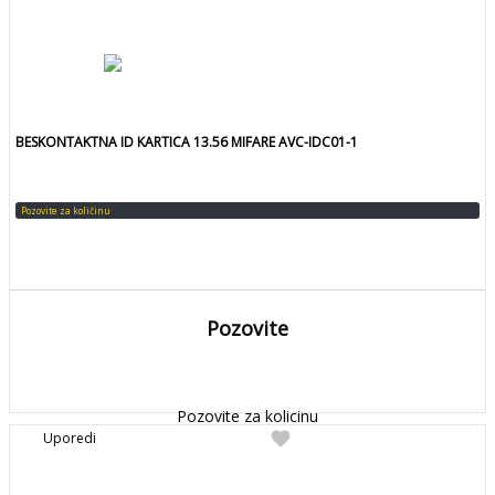
BESKONTAKTNA ID KARTICA 13.56 MIFARE AVC-IDC01-1
Pozovite za količinu
Pozovite
DETALJNIJE
Detaljnije
Pozovite za kolicinu
favorite
Uporedi