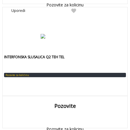
Pozovite za kolicinu
favorite
Uporedi
INTERFONSKA SLUSALICA Q2 TEH TEL
Pozovite za količinu
Pozovite
DETALJNIJE
Detaljnije
Pozovite za kolicinu