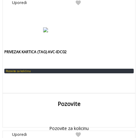
favorite
Uporedi
PRIVEZAK KARTICA (TAG) AVC-IDC02
Pozovite za količinu
Pozovite
DETALJNIJE
Detaljnije
Pozovite za kolicinu
favorite
Uporedi