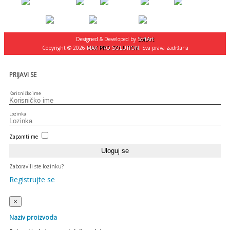
Designed & Developed by
SoftArt
Copyright © 2026
MAX PRO SOLUTION
. Sva prava zadržana
PRIJAVI SE
Korisničko ime
Lozinka
Zapamti me
Zaboravili ste lozinku?
Registrujte se
×
Naziv proizvoda