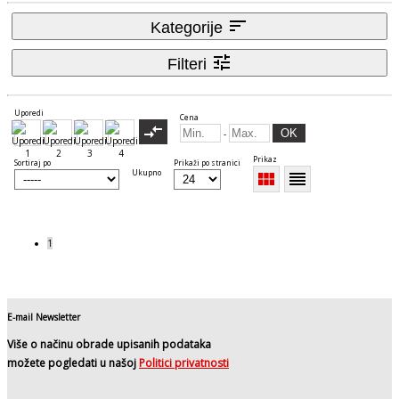
sort
Kategorije
tune
Filteri
Uporedi
Cena
compare_arrows
OK
-
Prikaz
Sortiraj po
Prikaži po stranici
Ukupno
view_module
reorder
1
E-mail Newsletter
Više o načinu obrade upisanih podataka
možete pogledati u našoj
Politici privatnosti