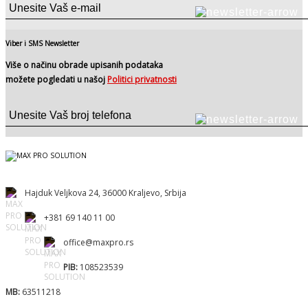
Viber i SMS Newsletter
Više o načinu obrade upisanih podataka
možete pogledati u našoj
Politici privatnosti
Hajduk Veljkova 24, 36000 Kraljevo, Srbija
+381 69 140 11 00
office@maxpro.rs
PIB:
108523539
MB:
63511218