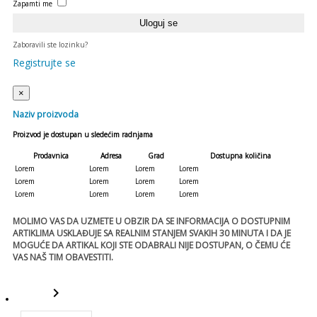
Zapamti me
Zaboravili ste lozinku?
Registrujte se
×
Naziv proizvoda
Proizvod je dostupan u sledećim radnjama
Prodavnica
Adresa
Grad
Dostupna količina
Lorem
Lorem
Lorem
Lorem
Lorem
Lorem
Lorem
Lorem
Lorem
Lorem
Lorem
Lorem
MOLIMO VAS DA UZMETE U OBZIR DA SE INFORMACIJA O DOSTUPNIM
ARTIKLIMA USKLAĐUJE SA REALNIM STANJEM SVAKIH 30 MINUTA I DA JE
MOGUĆE DA ARTIKAL KOJI STE ODABRALI NIJE DOSTUPAN, O ČEMU ĆE
VAS NAŠ TIM OBAVESTITI.
keyboard_arrow_right
template