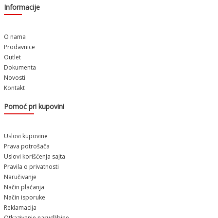
Informacije
O nama
Prodavnice
Outlet
Dokumenta
Novosti
Kontakt
Pomoć pri kupovini
Uslovi kupovine
Prava potrošača
Uslovi korišćenja sajta
Pravila o privatnosti
Naručivanje
Način plaćanja
Način isporuke
Reklamacija
Otkazivanje narudžbine