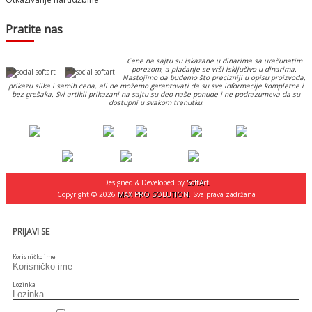
Pratite nas
Cene na sajtu su iskazane u dinarima sa uračunatim
porezom, a plaćanje se vrši isključivo u dinarima.
Nastojimo da budemo što precizniji u opisu proizvoda,
prikazu slika i samih cena, ali ne možemo garantovati da su sve informacije kompletne i
bez grešaka. Svi artikli prikazani na sajtu su deo naše ponude i ne podrazumeva da su
dostupni u svakom trenutku.
Designed & Developed by
SoftArt
Copyright © 2026
MAX PRO SOLUTION
. Sva prava zadržana
PRIJAVI SE
Korisničko ime
Lozinka