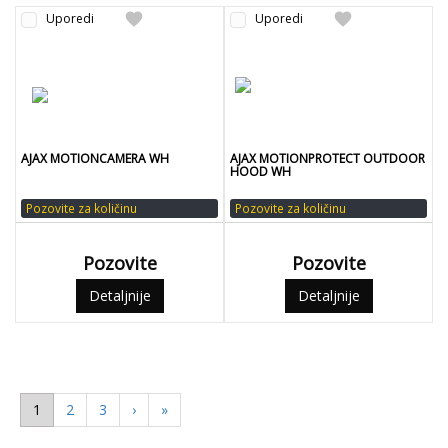
favorite
favorite
Uporedi
Uporedi
AJAX MOTIONCAMERA WH
AJAX MOTIONPROTECT OUTDOOR
HOOD WH
Pozovite za količinu
Pozovite za količinu
Pozovite
Pozovite
Detaljnije
Detaljnije
1
2
3
›
»