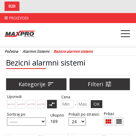
B2B
PROIZVODI
apps
Početna
Alarmni Sistemi
Bezicni alarmni sistemi
Bezicni alarmni sistemi
Kategorije
sort
Filteri
tune
Uporedi
Cena
compare_arrows
-
OK
Prikaz
Sortiraj po
Prikaži po stranici
Ukupno
view_module
reorder
169