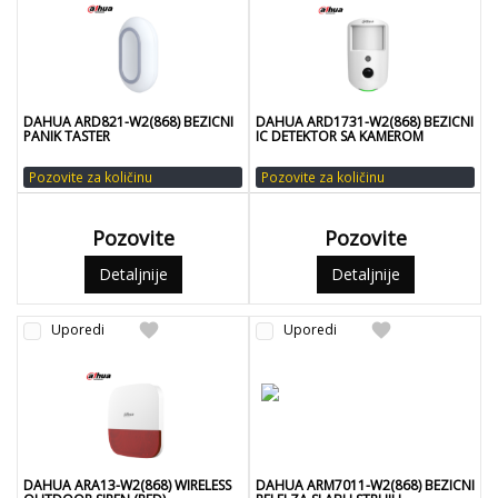
DAHUA ARD821-W2(868) BEZICNI
DAHUA ARD1731-W2(868) BEZICNI
PANIK TASTER
IC DETEKTOR SA KAMEROM
Pozovite za količinu
Pozovite za količinu
Pozovite
Pozovite
Detaljnije
Detaljnije
favorite
favorite
Uporedi
Uporedi
DAHUA ARA13-W2(868) WIRELESS
DAHUA ARM7011-W2(868) BEZICNI