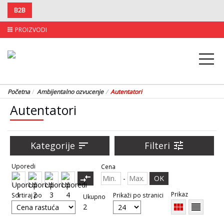
B2B
PROIZVODI
apps
Početna
Ambijentalno ozvucenje
Autentatori
Autentatori
Kategorije
sort
Filteri
tune
Uporedi
Cena
compare_arrows
-
OK
Prikaz
Sortiraj po
Prikaži po stranici
Ukupno
view_module
reorder
2