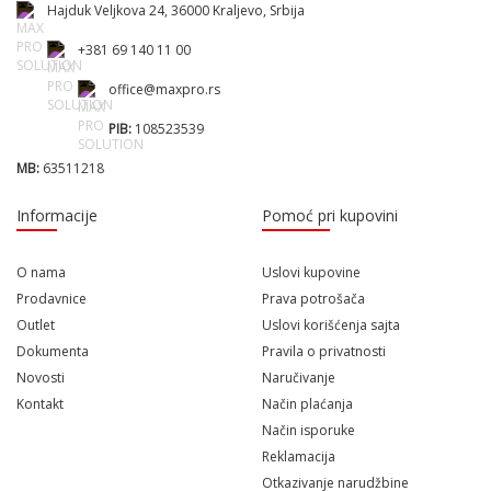
Hajduk Veljkova 24, 36000 Kraljevo, Srbija
+381 69 140 11 00
office@maxpro.rs
PIB:
108523539
MB:
63511218
Informacije
Pomoć pri kupovini
O nama
Uslovi kupovine
Prodavnice
Prava potrošača
Outlet
Uslovi korišćenja sajta
Dokumenta
Pravila o privatnosti
Novosti
Naručivanje
Kontakt
Način plaćanja
Način isporuke
Reklamacija
Otkazivanje narudžbine