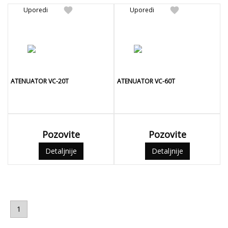
favorite
favorite
Uporedi
Uporedi
ATENUATOR VC-20T
ATENUATOR VC-60T
Pozovite
Pozovite
Detaljnije
Detaljnije
1