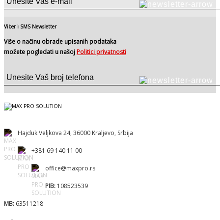
Viber i SMS Newsletter
Više o načinu obrade upisanih podataka
možete pogledati u našoj
Politici privatnosti
Hajduk Veljkova 24, 36000 Kraljevo, Srbija
+381 69 140 11 00
office@maxpro.rs
PIB:
108523539
MB:
63511218