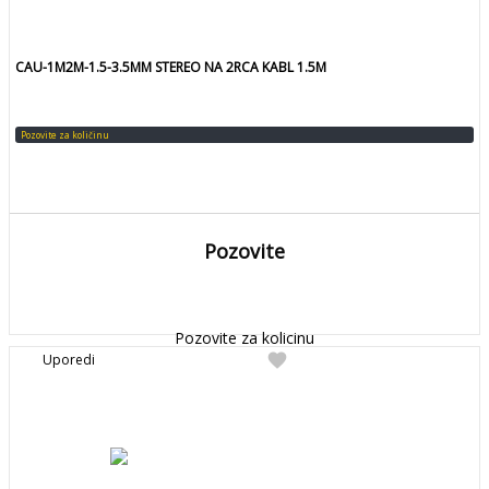
CAU-1M2M-1.5-3.5MM STEREO NA 2RCA KABL 1.5M
Pozovite za količinu
Pozovite
DETALJNIJE
Detaljnije
Pozovite za kolicinu
favorite
Uporedi