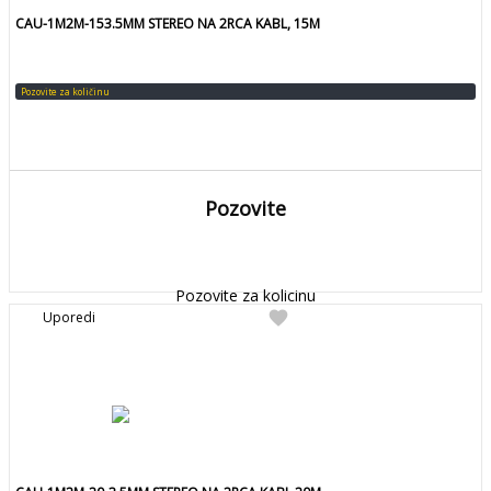
CAU-1M2M-153.5MM STEREO NA 2RCA KABL, 15M
Pozovite za količinu
Pozovite
DETALJNIJE
Detaljnije
Pozovite za kolicinu
favorite
Uporedi