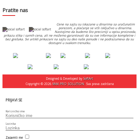
Pratite nas
Cene na sajtu su iskazane u dinarima sa uračunatim
porezom, a plaćanje se vrši isključivo u dinarima.
Nastojimo da budemo što precizniji u opisu proizvoda,
prikazu slika i samih cena, ali ne možemo garantovati da su sve informacije kompletne i
bez grešaka. Svi artikli prikazani na sajtu su deo naše ponude i ne podrazumeva da su
dostupni u svakom trenutku.
Designed & Developed by
SoftArt
Copyright © 2026
MAX PRO SOLUTION
. Sva prava zadržana
PRIJAVI SE
Korisničko ime
Lozinka
Zapamti me