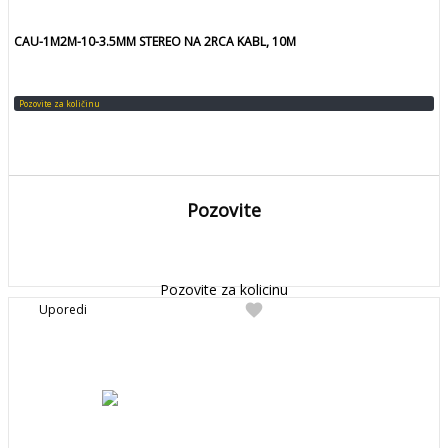
CAU-1M2M-10-3.5MM STEREO NA 2RCA KABL, 10M
Pozovite za količinu
Pozovite
DETALJNIJE
Detaljnije
Pozovite za kolicinu
favorite
Uporedi