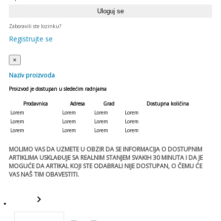
Zaboravili ste lozinku?
Registrujte se
×
Naziv proizvoda
Proizvod je dostupan u sledećim radnjama
Prodavnica
Adresa
Grad
Dostupna količina
Lorem
Lorem
Lorem
Lorem
Lorem
Lorem
Lorem
Lorem
Lorem
Lorem
Lorem
Lorem
MOLIMO VAS DA UZMETE U OBZIR DA SE INFORMACIJA O DOSTUPNIM
ARTIKLIMA USKLAĐUJE SA REALNIM STANJEM SVAKIH 30 MINUTA I DA JE
MOGUĆE DA ARTIKAL KOJI STE ODABRALI NIJE DOSTUPAN, O ČEMU ĆE
VAS NAŠ TIM OBAVESTITI.
keyboard_arrow_right
template