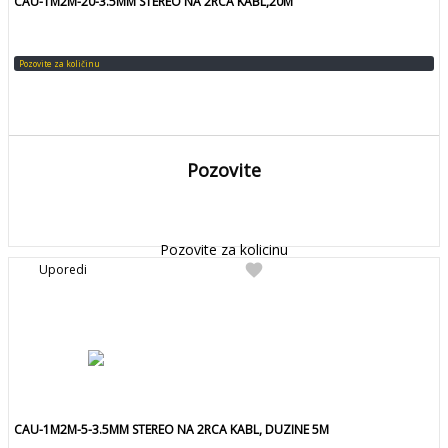
CAU-1M2M-20-3.5MM STEREO NA 2RCA KABL,20M
Pozovite za količinu
Pozovite
DETALJNIJE
Detaljnije
Pozovite za kolicinu
favorite
Uporedi
CAU-1M2M-5-3.5MM STEREO NA 2RCA KABL, DUZINE 5M