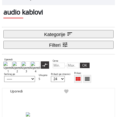
audio kablovi
sort
Kategorije
tune
Filteri
Uporedi
Cena
compare_arrows
OK
-
Prikaz
Sortiraj po
Prikaži po stranici
Ukupno
view_module
reorder
5
favorite
Uporedi