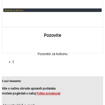
Pozovite za količinu
Pozovite
DETALJNIJE
Detaljnije
Pozovite za kolicinu
1
E-mail Newsletter
Više o načinu obrade upisanih podataka
možete pogledati u našoj
Politici privatnosti