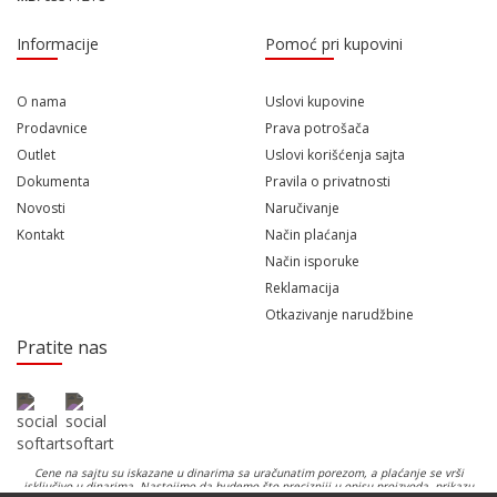
Informacije
Pomoć pri kupovini
O nama
Uslovi kupovine
Prodavnice
Prava potrošača
Outlet
Uslovi korišćenja sajta
Dokumenta
Pravila o privatnosti
Novosti
Naručivanje
Kontakt
Način plaćanja
Način isporuke
Reklamacija
Otkazivanje narudžbine
Pratite nas
Cene na sajtu su iskazane u dinarima sa uračunatim porezom, a plaćanje se vrši
isključivo u dinarima. Nastojimo da budemo što precizniji u opisu proizvoda, prikazu