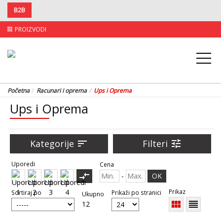
B2B
PROIZVODI
apps
Početna
Racunari i oprema
Ups i Oprema
Ups i Oprema
Kategorije
sort
Filteri
tune
Uporedi
Cena
compare_arrows
-
OK
Prikaz
Sortiraj po
Prikaži po stranici
Ukupno
view_module
reorder
12