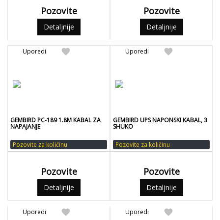
Pozovite
Pozovite
Detaljnije
Detaljnije
favorite
favorite
Uporedi
Uporedi
GEMBIRD PC-189 1.8M KABAL ZA
GEMBIRD UPS NAPONSKI KABAL, 3
NAPAJANJE
SHUKO
Pozovite za količinu
Pozovite za količinu
Pozovite
Pozovite
Detaljnije
Detaljnije
favorite
favorite
Uporedi
Uporedi