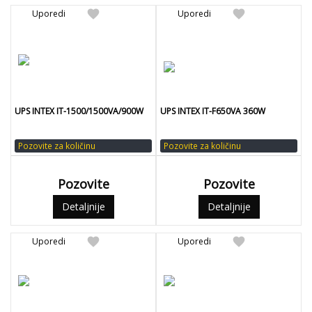
favorite
favorite
Uporedi
Uporedi
UPS INTEX IT-1500/1500VA/900W
UPS INTEX IT-F650VA 360W
Pozovite za količinu
Pozovite za količinu
Pozovite
Pozovite
Detaljnije
Detaljnije
favorite
favorite
Uporedi
Uporedi