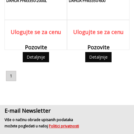
DAHUA PFM3350-2000L
DAHUA PFM3350-600
Ulogujte se za cenu
Ulogujte se za cenu
Pozovite
Pozovite
Detaljnije
Detaljnije
1
E-mail Newsletter
Više o načinu obrade upisanih podataka
možete pogledati u našoj
Politici privatnosti