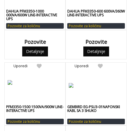
DAHUA PFM3350-1000
DAHUA PFM3350-600 600VA/360W
000VA/600W LINE-INTERACTIVE
LINE-INTERACTIVE UPS
UPS
Pozovite za količinu
Pozovite za količinu
Pozovite
Pozovite
Detaljnije
Detaljnije
favorite
favorite
Uporedi
Uporedi
PFM3350-1500 1500VA/900W LINE-
GEMBIRD EG-PSU3-01NAPONSKI
INTERACTIVE UPS
KABL SA 3 SHUKO
Pozovite za količinu
Pozovite za količinu