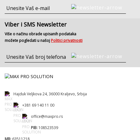
Viber i SMS Newsletter
Više o načinu obrade upisanih podataka
možete pogledati u našoj
Politici privatnosti
Hajduk Veljkova 24, 36000 Kraljevo, Srbija
+381 69 140 11 00
office@maxpro.rs
PIB:
108523539
MB:
63511218