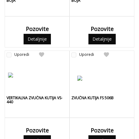
BOJA
BOJA
Pozovite
Pozovite
Detaljnije
Detaljnije
favorite
favorite
Uporedi
Uporedi
VERTIKALNA ZVUČNA KUTIJA VS-
ZVUČNA KUTIJA FS 506B
440
Pozovite
Pozovite