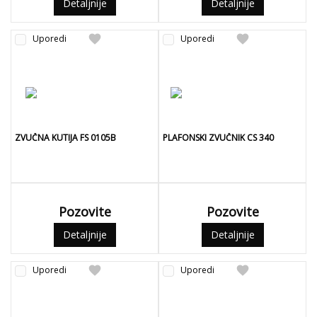
Detaljnije
Detaljnije
favorite
favorite
Uporedi
Uporedi
ZVUČNA KUTIJA FS 0105B
PLAFONSKI ZVUČNIK CS 340
Pozovite
Pozovite
Detaljnije
Detaljnije
favorite
favorite
Uporedi
Uporedi