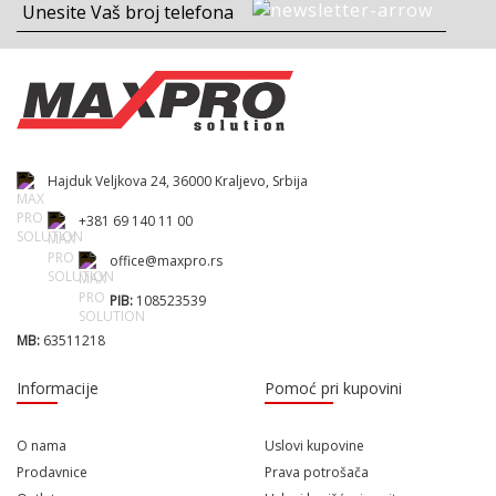
Hajduk Veljkova 24, 36000 Kraljevo, Srbija
+381 69 140 11 00
office@maxpro.rs
PIB:
108523539
MB:
63511218
Informacije
Pomoć pri kupovini
O nama
Uslovi kupovine
Prodavnice
Prava potrošača