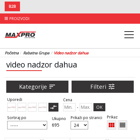
B2B
PROIZVODI
apps
Početna
Rabatna Grupa
Video nadzor dahua
video nadzor dahua
Kategorije
sort
Filteri
tune
Uporedi
Cena
compare_arrows
-
OK
Prikaz
Sortiraj po
Prikaži po stranici
Ukupno
view_module
reorder
695