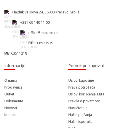
Hajduk Veljkova 24, 36000 Kraljevo, Srbija
+381 69 140 11 00
office@maxpro.rs
PIB:
108523539
MB:
63511218
Informacije
Pomoć pri kupovini
O nama
Uslovi kupovine
Prodavnice
Prava potrošača
Outlet
Uslovi korišćenja sajta
Dokumenta
Pravila o privatnosti
Novosti
Naručivanje
Kontakt
Način plaćanja
Način isporuke