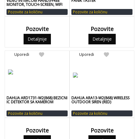
VIDEO INTERCOM HANDS-FREE
PANIK TASTER
MONITOR, TOUCH-SCREEN, WIFI
Pozovite za količinu
Pozovite za količinu
Pozovite
Pozovite
Detaljnije
Detaljnije
favorite
favorite
Uporedi
Uporedi
DAHUA ARD1731-W2(868) BEZICNI
DAHUA ARA13-W2(868) WIRELESS
IC DETEKTOR SA KAMEROM
OUTDOOR SIREN (RED)
Pozovite za količinu
Pozovite za količinu
Pozovite
Pozovite