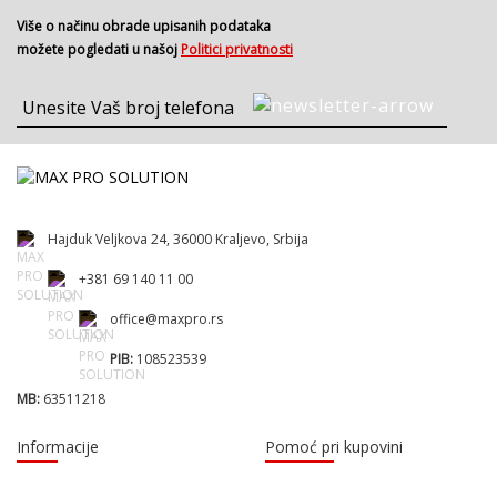
Više o načinu obrade upisanih podataka
možete pogledati u našoj
Politici privatnosti
Hajduk Veljkova 24, 36000 Kraljevo, Srbija
+381 69 140 11 00
office@maxpro.rs
PIB:
108523539
MB:
63511218
Informacije
Pomoć pri kupovini