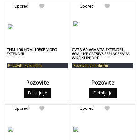
favorite
favorite
Uporedi
Uporedi
CHM-106 HDMI 1080P VIDEO
CVGA-60-VGA VGA EXTENDER,
EXTENDER
60M, USE CAT5E/6 REPLACES VGA
WIRE; SUPPORT
Pozovite za količinu
Pozovite za količinu
Pozovite
Pozovite
Detaljnije
Detaljnije
favorite
favorite
Uporedi
Uporedi