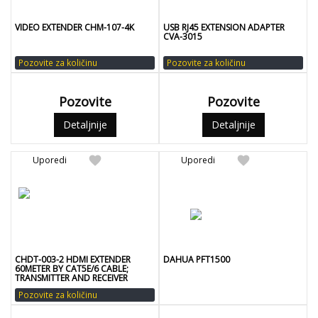
VIDEO EXTENDER CHM-107-4K
USB RJ45 EXTENSION ADAPTER
CVA-3015
Pozovite za količinu
Pozovite za količinu
Pozovite
Pozovite
Detaljnije
Detaljnije
favorite
favorite
Uporedi
Uporedi
CHDT-003-2 HDMI EXTENDER
DAHUA PFT1500
60METER BY CAT5E/6 CABLE;
TRANSMITTER AND RECEIVER
Pozovite za količinu