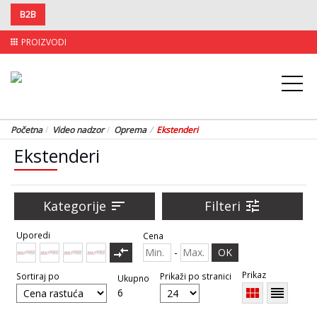
B2B
PROIZVODI
apps
Početna
Video nadzor
Oprema
Ekstenderi
Ekstenderi
Kategorije
sort
Filteri
tune
Uporedi
Cena
compare_arrows
-
OK
Prikaz
Sortiraj po
Prikaži po stranici
Ukupno
view_module
reorder
6