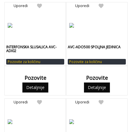
favorite
favorite
Uporedi
Uporedi
INTERFONSKA SLUSALICA AVC-
AVC-ADO500 SPOLJNA JEDINICA
ADI02
Pozovite za količinu
Pozovite za količinu
Pozovite
Pozovite
Detaljnije
Detaljnije
favorite
favorite
Uporedi
Uporedi