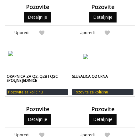
Pozovite
Pozovite
Detaljnije
Detaljnije
favorite
favorite
Uporedi
Uporedi
OKAPNICA ZA Q2, Q2B I Q2C
SLUSALICA Q2 CRNA
SPOLJNE JEDINICE
Pozovite za količinu
Pozovite za količinu
Pozovite
Pozovite
Detaljnije
Detaljnije
favorite
favorite
Uporedi
Uporedi