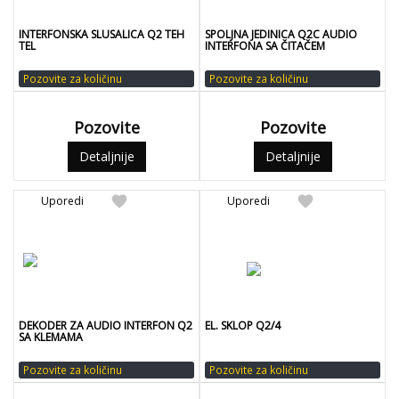
INTERFONSKA SLUSALICA Q2 TEH
SPOLJNA JEDINICA Q2C AUDIO
TEL
INTERFONA SA ČITAČEM
Pozovite za količinu
Pozovite za količinu
Pozovite
Pozovite
Detaljnije
Detaljnije
favorite
favorite
Uporedi
Uporedi
DEKODER ZA AUDIO INTERFON Q2
EL. SKLOP Q2/4
SA KLEMAMA
Pozovite za količinu
Pozovite za količinu