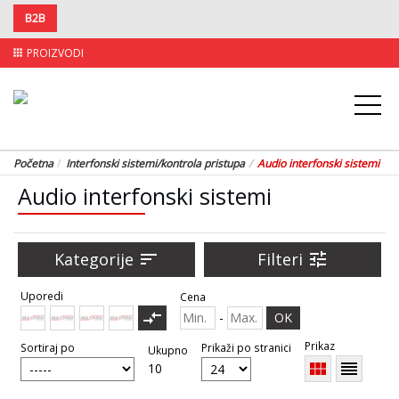
B2B
PROIZVODI
apps
Početna
Interfonski sistemi/kontrola pristupa
Audio interfonski sistemi
Audio interfonski sistemi
Kategorije
sort
Filteri
tune
Uporedi
Cena
compare_arrows
-
OK
Prikaz
Sortiraj po
Prikaži po stranici
Ukupno
view_module
reorder
10