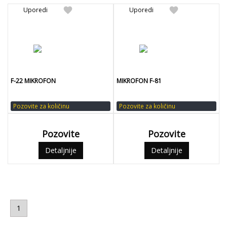
favorite
favorite
Uporedi
Uporedi
F-22 MIKROFON
MIKROFON F-81
Pozovite za količinu
Pozovite za količinu
Pozovite
Pozovite
Detaljnije
Detaljnije
1