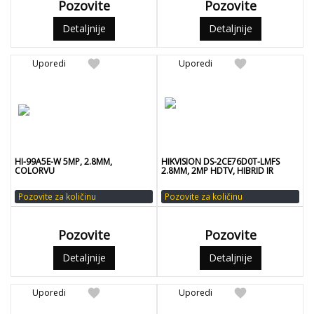
Pozovite
Pozovite
Detaljnije
Detaljnije
favorite
favorite
Uporedi
Uporedi
HI-99A5E-W 5MP, 2.8MM,
HIKVISION DS-2CE76D0T-LMFS
COLORVU
2.8MM, 2MP HDTV, HIBRID IR
Pozovite za količinu
Pozovite za količinu
Pozovite
Pozovite
Detaljnije
Detaljnije
favorite
favorite
Uporedi
Uporedi