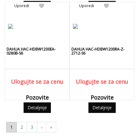
favorite
favorite
Uporedi
Detaljnije
Uporedi
Detaljnije
DAHUA HAC-HDBW1200EA-
DAHUA HAC-HDBW1200RA-Z-
0280B-S6
2712-S6
Ulogujte se za cenu
Ulogujte se za cenu
Pozovite
Pozovite
Detaljnije
Detaljnije
1
2
3
›
»