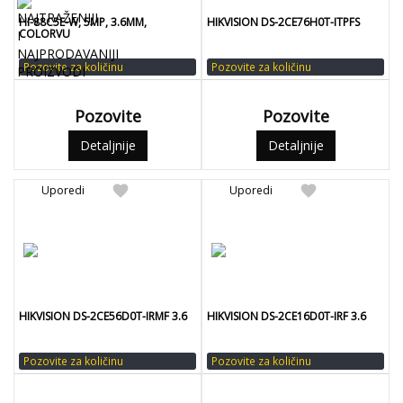
HI-88C5E-W, 5MP, 3.6MM,
HIKVISION DS-2CE76H0T-ITPFS
COLORVU
Pozovite za količinu
Pozovite za količinu
Pozovite
Pozovite
Detaljnije
Detaljnije
favorite
favorite
Uporedi
Uporedi
HIKVISION DS-2CE56D0T-IRMF 3.6
HIKVISION DS-2CE16D0T-IRF 3.6
Pozovite za količinu
Pozovite za količinu