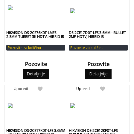
HIKVISION DS-2CE76K0T-LMFS
DS-2CE17D0T-LFS 3.6MM - BULLET
2.8MM TURRET 3K HDTV, HIBRID IR
2MP HDTV, HIBRID IR
Pozovite za količinu
Pozovite za količinu
Pozovite
Pozovite
Detaljnije
Detaljnije
favorite
favorite
Uporedi
Uporedi
HIKVISION DS-2CE17K0T-LFS 3.6MM
HIKVISION DS-2CE12KF0T-LFS