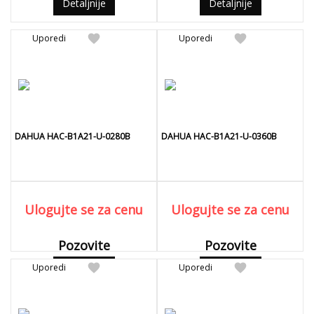
Detaljnije
Detaljnije
favorite
favorite
Uporedi
Uporedi
DAHUA HAC-B1A21-U-0280B
DAHUA HAC-B1A21-U-0360B
Ulogujte se za cenu
Ulogujte se za cenu
Pozovite
Pozovite
favorite
favorite
Uporedi
Detaljnije
Uporedi
Detaljnije