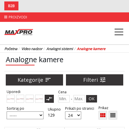
B2B
PROIZVODI
apps
Početna
Video nadzor
Analogni sistemi
Analogne kamere
Analogne kamere
Kategorije
sort
Filteri
tune
Uporedi
Cena
compare_arrows
-
OK
Prikaz
Sortiraj po
Prikaži po stranici
Ukupno
view_module
reorder
129