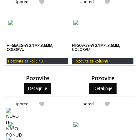
favorite
favorite
Uporedi
Uporedi
HI-66A2G-W 2.1MP,3,6MM,
HI-509F2E-W 2.1MP, 3,6MM,
COLORVU
COLORVU
Pozovite za količinu
Pozovite za količinu
Pozovite
Pozovite
Detaljnije
Detaljnije
favorite
favorite
Uporedi
Uporedi