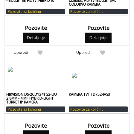
- BULLET 3K HDTV, HIBRID IR
(2.8MM), HD-TVI BULLET SHL
COLORVU KAMERA
Pozovite za količinu
Pozovite za količinu
Pozovite
Pozovite
Detaljnije
Detaljnije
favorite
favorite
Uporedi
Uporedi
HIKVISION DS-2CD1341G2-LIU
KAMERA TVT TD7524AS3
2.8MM - 4 MP HYBRID-LIGHT
TURRET IP KAMERA
Pozovite za količinu
Pozovite za količinu
Pozovite
Pozovite