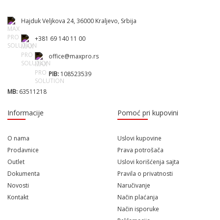
Hajduk Veljkova 24, 36000 Kraljevo, Srbija
+381 69 140 11 00
office@maxpro.rs
PIB:
108523539
MB:
63511218
Informacije
Pomoć pri kupovini
O nama
Uslovi kupovine
Prodavnice
Prava potrošača
Outlet
Uslovi korišćenja sajta
Dokumenta
Pravila o privatnosti
Novosti
Naručivanje
Kontakt
Način plaćanja
Način isporuke