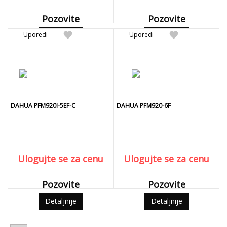
Pozovite
Pozovite
favorite
favorite
Uporedi
Detaljnije
Uporedi
Detaljnije
DAHUA PFM920I-5EF-C
DAHUA PFM920-6F
Ulogujte se za cenu
Ulogujte se za cenu
Pozovite
Pozovite
Detaljnije
Detaljnije