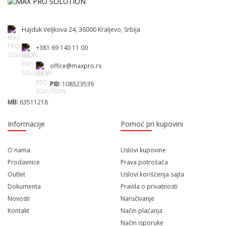
Hajduk Veljkova 24, 36000 Kraljevo, Srbija
+381 69 140 11 00
office@maxpro.rs
PIB:
108523539
MB:
63511218
Informacije
Pomoć pri kupovini
O nama
Uslovi kupovine
Prodavnice
Prava potrošača
Outlet
Uslovi korišćenja sajta
Dokumenta
Pravila o privatnosti
Novosti
Naručivanje
Kontakt
Način plaćanja
Način isporuke