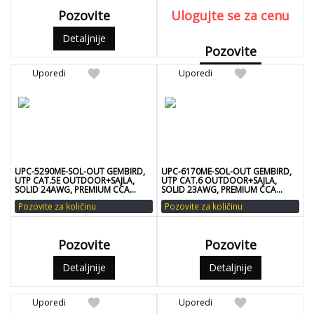
Pozovite
Ulogujte se za cenu
Detaljnije
Pozovite
favorite
favorite
Uporedi
Uporedi
Detaljnije
UPC-5290ME-SOL-OUT GEMBIRD,
UPC-6170ME-SOL-OUT GEMBIRD,
UTP CAT.5E OUTDOOR+SAJLA,
UTP CAT.6 OUTDOOR+SAJLA,
SOLID 24AWG, PREMIUM CCA
SOLID 23AWG, PREMIUM CCA
KOTUR PUN PRESEK 305M
KOTUR PUN PRESEK 305M
Pozovite za količinu
Pozovite za količinu
Pozovite
Pozovite
Detaljnije
Detaljnije
favorite
favorite
Uporedi
Uporedi