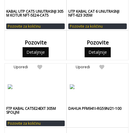
KABAL UTP CAT5 UNUTRASNJI 305
UTP KABAL CAT 6 UNUTRASNJI
M KOTUR NFT-5E24-CAT5
NFT-623 305M
Pozovite za količinu
Pozovite za količinu
Pozovite
Pozovite
Detaljnije
Detaljnije
favorite
favorite
Uporedi
Uporedi
FTP KABAL CAT5E24EXT 305M
DAHUA PFM941I-RG59N/21-100
SPOLJNI
Pozovite za količinu