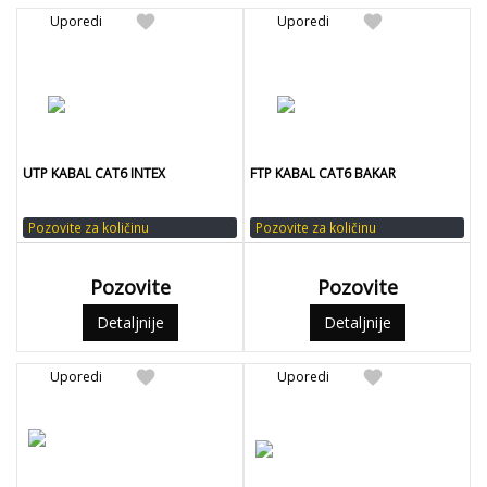
favorite
favorite
Uporedi
Uporedi
UTP KABAL CAT6 INTEX
FTP KABAL CAT6 BAKAR
Pozovite za količinu
Pozovite za količinu
Pozovite
Pozovite
Detaljnije
Detaljnije
favorite
favorite
Uporedi
Uporedi