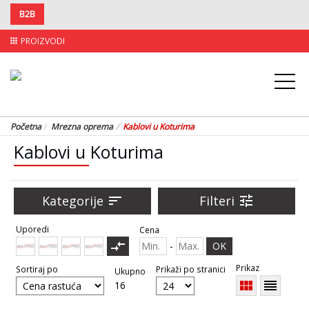
B2B
PROIZVODI
apps
Početna
Mrezna oprema
Kablovi u Koturima
Kablovi u Koturima
Kategorije
sort
Filteri
tune
Uporedi
Cena
compare_arrows
-
OK
Prikaz
Sortiraj po
Prikaži po stranici
Ukupno
view_module
reorder
16