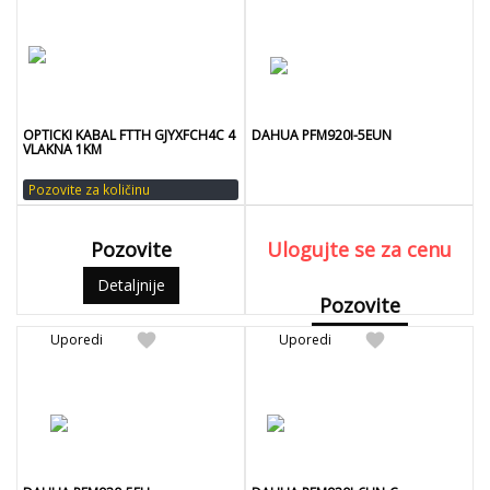
OPTICKI KABAL FTTH GJYXFCH4C 4
DAHUA PFM920I-5EUN
VLAKNA 1KM
Pozovite za količinu
Pozovite
Ulogujte se za cenu
Detaljnije
Pozovite
favorite
favorite
Uporedi
Uporedi
Detaljnije