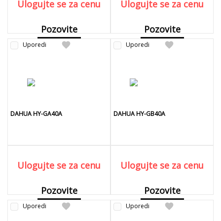
Ulogujte se za cenu
Ulogujte se za cenu
Pozovite
Pozovite
favorite
favorite
Uporedi
Detaljnije
Uporedi
Detaljnije
DAHUA HY-GA40A
DAHUA HY-GB40A
Ulogujte se za cenu
Ulogujte se za cenu
Pozovite
Pozovite
favorite
favorite
Uporedi
Detaljnije
Uporedi
Detaljnije