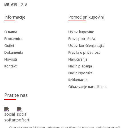
MB:
63511218
Informacije
Pomoć pri kupovini
O nama
Uslovi kupovine
Prodavnice
Prava potrošača
Outlet
Uslovi korišćenja sajta
Dokumenta
Pravila o privatnosti
Novosti
Naručivanje
Kontakt
Način plaćanja
Način isporuke
Reklamacija
Otkazivanje narudžbine
Pratite nas
Cene na sajtu su iskazane u dinarima sa uračunatim porezom, a plaćanje se vrši