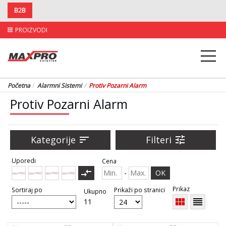
B2B
PROIZVODI
apps
Početna
Alarmni Sistemi
Protiv Pozarni Alarm
Protiv Pozarni Alarm
Kategorije
sort
Filteri
tune
Uporedi
Cena
compare_arrows
-
OK
Prikaz
Sortiraj po
Prikaži po stranici
Ukupno
view_module
reorder
11