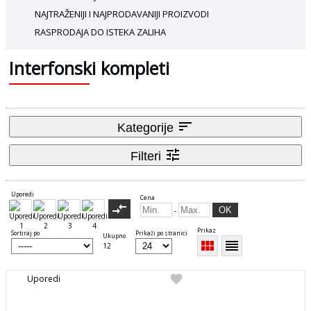
NAJTRAŽENIJI I NAJPRODAVANIJI PROIZVODI
RASPRODAJA DO ISTEKA ZALIHA
Interfonski kompleti
sort
Kategorije
tune
Filteri
Uporedi
Cena
compare_arrows
OK
-
Prikaz
Sortiraj po
Prikaži po stranici
Ukupno
view_module
reorder
12
favorite
Uporedi