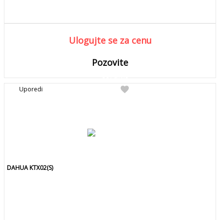
Ulogujte se za cenu
Pozovite
DETALJNIJE
Detaljnije
favorite
Uporedi
Pozovite za kolicinu
DAHUA KTX02(S)