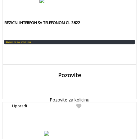
BEZICNI INTERFON SA TELEFONOM CL-3622
Pozovite za količinu
Pozovite
DETALJNIJE
Detaljnije
Pozovite za kolicinu
favorite
Uporedi