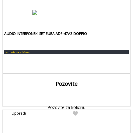
AUDIO INTERFONSKI SET EURA ADP-47A3 DOPPIO
Pozovite za količinu
Pozovite
DETALJNIJE
Detaljnije
Pozovite za kolicinu
favorite
Uporedi