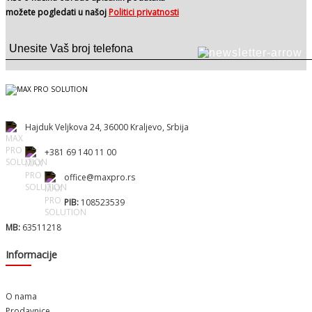
možete pogledati u našoj
Politici privatnosti
Hajduk Veljkova 24, 36000 Kraljevo, Srbija
+381 69 140 11 00
office@maxpro.rs
PIB:
108523539
MB:
63511218
Informacije
O nama
Prodavnice