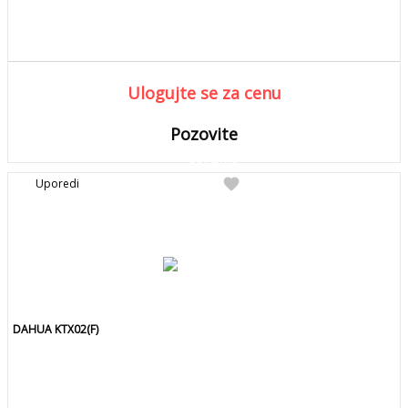
Ulogujte se za cenu
Pozovite
DETALJNIJE
Detaljnije
favorite
Uporedi
Pozovite za kolicinu
DAHUA KTX02(F)