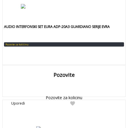
AUDIO INTERFONSKI SET EURA ADP-20A3 GUARDIANO SERIJE EVRA
Pozovite za količinu
Pozovite
DETALJNIJE
Detaljnije
Pozovite za kolicinu
favorite
Uporedi