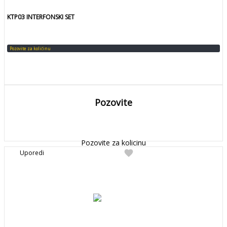
KTP03 INTERFONSKI SET
Pozovite za količinu
Pozovite
DETALJNIJE
Detaljnije
Pozovite za kolicinu
favorite
Uporedi