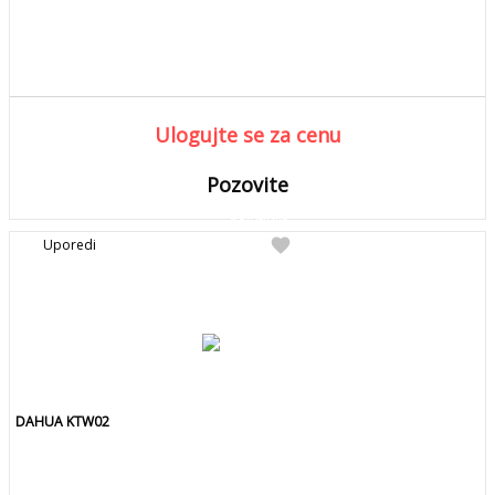
Ulogujte se za cenu
Pozovite
DETALJNIJE
Detaljnije
favorite
Uporedi
Pozovite za kolicinu
DAHUA KTW02