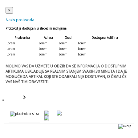
×
Naziv proizvoda
Proizvod je dostupan u sledećim radnjama
Prodavnica
Adresa
Grad
Dostupna količina
Lorem
Lorem
Lorem
Lorem
Lorem
Lorem
Lorem
Lorem
Lorem
Lorem
Lorem
Lorem
MOLIMO VAS DA UZMETE U OBZIR DA SE INFORMACIJA O DOSTUPNIM
ARTIKLIMA USKLAĐUJE SA REALNIM STANJEM SVAKIH 30 MINUTA I DA JE
MOGUĆE DA ARTIKAL KOJI STE ODABRALI NIJE DOSTUPAN, O ČEMU ĆE
VAS NAŠ TIM OBAVESTITI.
keyboard_arrow_right
template