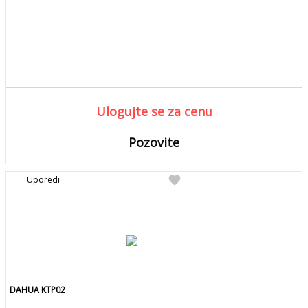
Ulogujte se za cenu
Pozovite
DETALJNIJE
Detaljnije
favorite
Uporedi
Pozovite za kolicinu
DAHUA KTP02