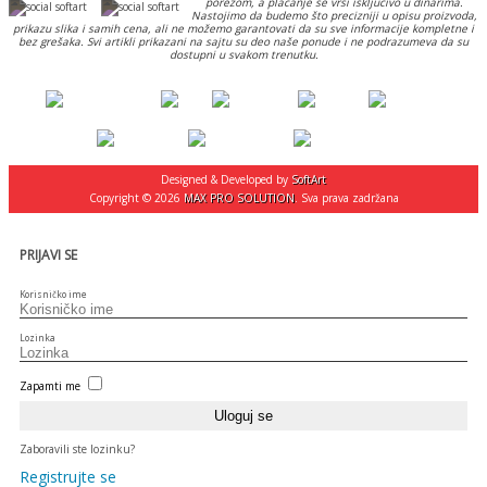
porezom, a plaćanje se vrši isključivo u dinarima.
Nastojimo da budemo što precizniji u opisu proizvoda,
prikazu slika i samih cena, ali ne možemo garantovati da su sve informacije kompletne i
bez grešaka. Svi artikli prikazani na sajtu su deo naše ponude i ne podrazumeva da su
dostupni u svakom trenutku.
Designed & Developed by
SoftArt
Copyright © 2026
MAX PRO SOLUTION
. Sva prava zadržana
PRIJAVI SE
Korisničko ime
Lozinka
Zapamti me
Zaboravili ste lozinku?
Registrujte se