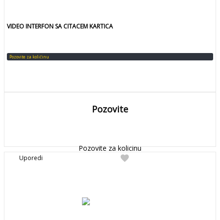
VIDEO INTERFON SA CITACEM KARTICA
Pozovite za količinu
Pozovite
DETALJNIJE
Detaljnije
Pozovite za kolicinu
favorite
Uporedi