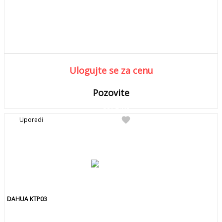
Ulogujte se za cenu
Pozovite
DETALJNIJE
Detaljnije
favorite
Uporedi
Pozovite za kolicinu
DAHUA KTP03