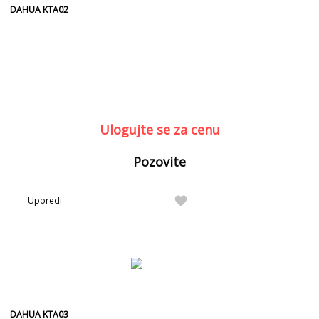
DAHUA KTA02
Ulogujte se za cenu
Pozovite
DETALJNIJE
Detaljnije
favorite
Uporedi
Pozovite za kolicinu
DAHUA KTA03