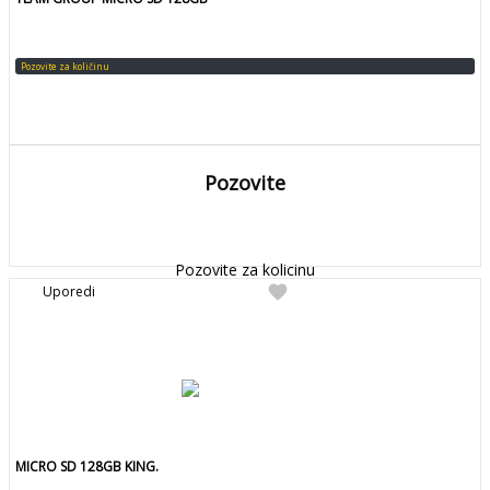
Pozovite za količinu
Pozovite
DETALJNIJE
Detaljnije
Pozovite za kolicinu
favorite
Uporedi
MICRO SD 128GB KING.