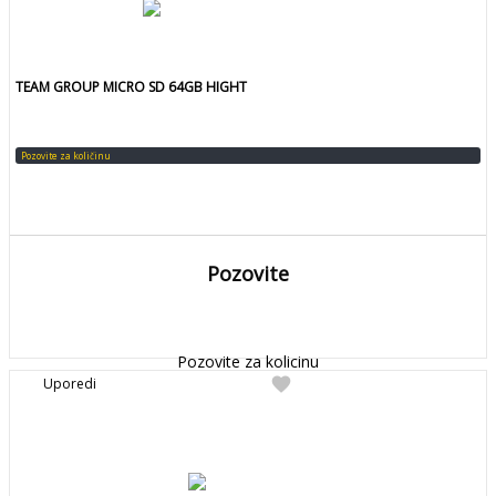
TEAM GROUP MICRO SD 64GB HIGHT
Pozovite za količinu
Pozovite
DETALJNIJE
Detaljnije
Pozovite za kolicinu
favorite
Uporedi