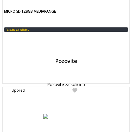
MICRO SD 128GB MEDIARANGE
Pozovite za količinu
Pozovite
DETALJNIJE
Detaljnije
Pozovite za kolicinu
favorite
Uporedi