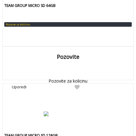
TEAM GROUP MICRO SD 64GB
Pozovite za količinu
Pozovite
DETALJNIJE
Detaljnije
Pozovite za kolicinu
favorite
Uporedi
TEAM GROUP MICRO SD 128GB