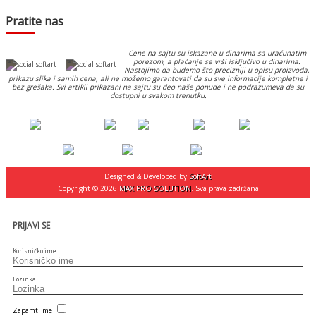
Pratite nas
Cene na sajtu su iskazane u dinarima sa uračunatim
porezom, a plaćanje se vrši isključivo u dinarima.
Nastojimo da budemo što precizniji u opisu proizvoda,
prikazu slika i samih cena, ali ne možemo garantovati da su sve informacije kompletne i
bez grešaka. Svi artikli prikazani na sajtu su deo naše ponude i ne podrazumeva da su
dostupni u svakom trenutku.
Designed & Developed by
SoftArt
Copyright © 2026
MAX PRO SOLUTION
. Sva prava zadržana
PRIJAVI SE
Korisničko ime
Lozinka
Zapamti me