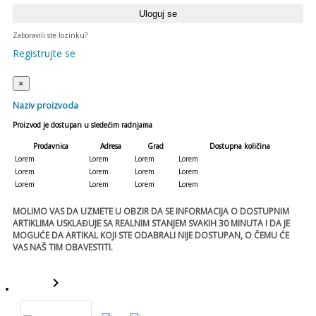
Zaboravili ste lozinku?
Registrujte se
×
Naziv proizvoda
Proizvod je dostupan u sledećim radnjama
Prodavnica
Adresa
Grad
Dostupna količina
Lorem
Lorem
Lorem
Lorem
Lorem
Lorem
Lorem
Lorem
Lorem
Lorem
Lorem
Lorem
MOLIMO VAS DA UZMETE U OBZIR DA SE INFORMACIJA O DOSTUPNIM
ARTIKLIMA USKLAĐUJE SA REALNIM STANJEM SVAKIH 30 MINUTA I DA JE
MOGUĆE DA ARTIKAL KOJI STE ODABRALI NIJE DOSTUPAN, O ČEMU ĆE
VAS NAŠ TIM OBAVESTITI.
keyboard_arrow_right
template