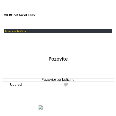
MICRO SD 64GB KING
Pozovite za količinu
Pozovite
DETALJNIJE
Detaljnije
Pozovite za kolicinu
favorite
Uporedi