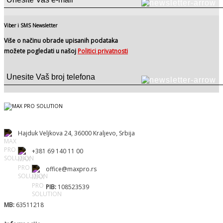
Viber i SMS Newsletter
Više o načinu obrade upisanih podataka
možete pogledati u našoj
Politici privatnosti
Hajduk Veljkova 24, 36000 Kraljevo, Srbija
+381 69 140 11 00
office@maxpro.rs
PIB:
108523539
MB:
63511218