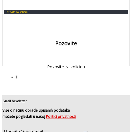
Pozovite za količinu
Pozovite
DETALJNIJE
Detaljnije
Pozovite za kolicinu
1
E-mail Newsletter
Više o načinu obrade upisanih podataka
možete pogledati u našoj
Politici privatnosti