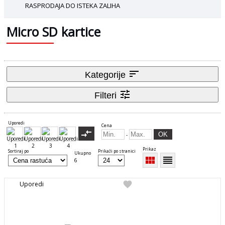
RASPRODAJA DO ISTEKA ZALIHA
Micro SD kartice
sort
Kategorije
tune
Filteri
Uporedi
Cena
compare_arrows
OK
-
Prikaz
Sortiraj po
Prikaži po stranici
Ukupno
view_module
reorder
6
favorite
Uporedi