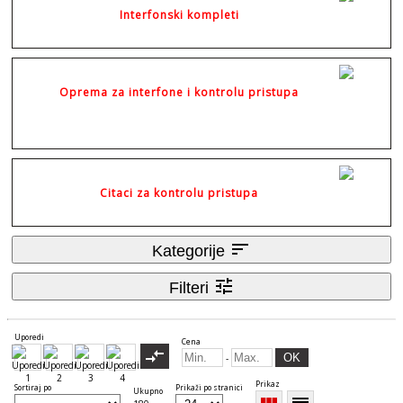
Interfonski kompleti
Oprema za interfone i kontrolu pristupa
Citaci za kontrolu pristupa
sort
Kategorije
tune
Filteri
Uporedi
Cena
compare_arrows
OK
-
Prikaz
Sortiraj po
Prikaži po stranici
Ukupno