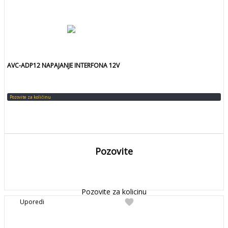
AVC-ADP12 NAPAJANJE INTERFONA 12V
Pozovite za količinu
Pozovite
DETALJNIJE
Detaljnije
Pozovite za kolicinu
favorite
Uporedi