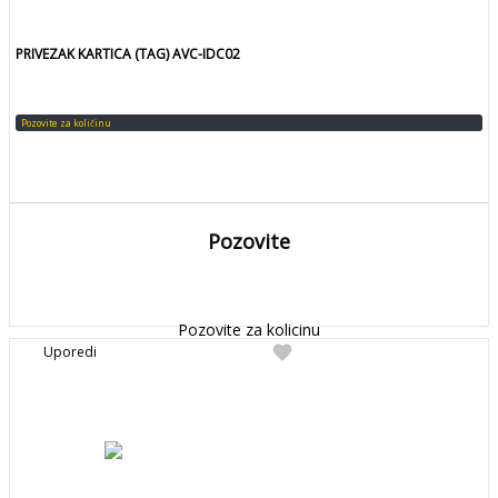
PRIVEZAK KARTICA (TAG) AVC-IDC02
Pozovite za količinu
Pozovite
DETALJNIJE
Detaljnije
Pozovite za kolicinu
favorite
Uporedi