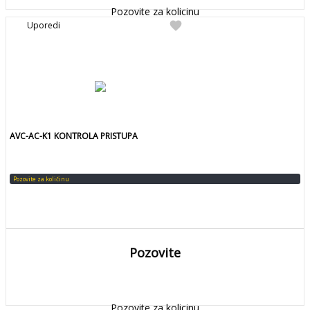
Pozovite za kolicinu
favorite
Uporedi
AVC-AC-K1 KONTROLA PRISTUPA
Pozovite za količinu
Pozovite
DETALJNIJE
Detaljnije
Pozovite za kolicinu