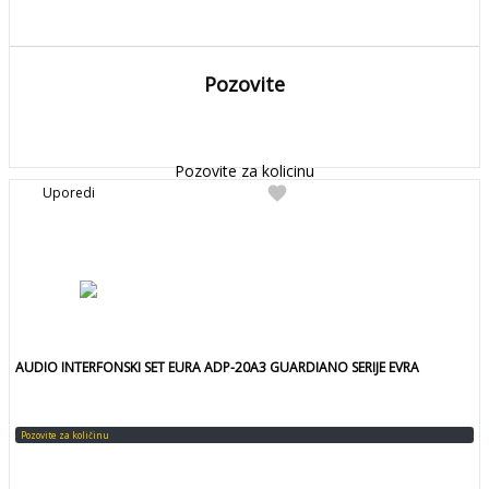
Pozovite
DETALJNIJE
Detaljnije
Pozovite za kolicinu
favorite
Uporedi
AUDIO INTERFONSKI SET EURA ADP-20A3 GUARDIANO SERIJE EVRA
Pozovite za količinu