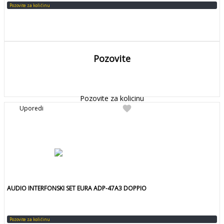
Pozovite za količinu
Pozovite
DETALJNIJE
Detaljnije
Pozovite za kolicinu
favorite
Uporedi
AUDIO INTERFONSKI SET EURA ADP-47A3 DOPPIO
Pozovite za količinu