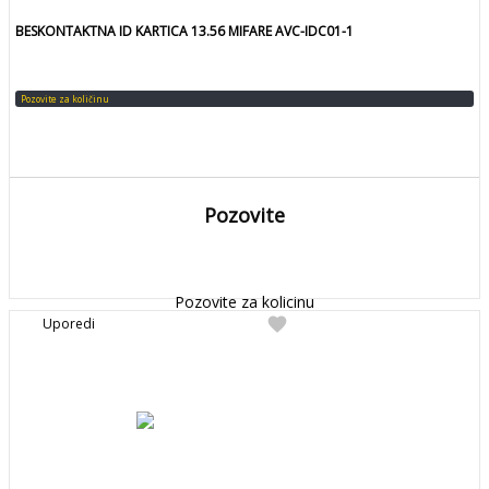
BESKONTAKTNA ID KARTICA 13.56 MIFARE AVC-IDC01-1
Pozovite za količinu
Pozovite
DETALJNIJE
Detaljnije
Pozovite za kolicinu
favorite
Uporedi