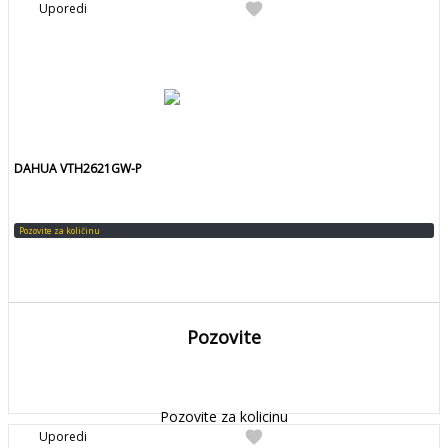
favorite
Uporedi
DAHUA VTH2621GW-P
Pozovite za količinu
Pozovite
DETALJNIJE
Detaljnije
Pozovite za kolicinu
favorite
Uporedi