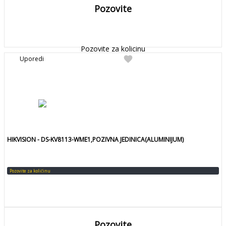
Pozovite
DETALJNIJE
Detaljnije
Pozovite za kolicinu
favorite
Uporedi
HIKVISION - DS-KV8113-WME1,POZIVNA JEDINICA(ALUMINIJUM)
Pozovite za količinu
Pozovite