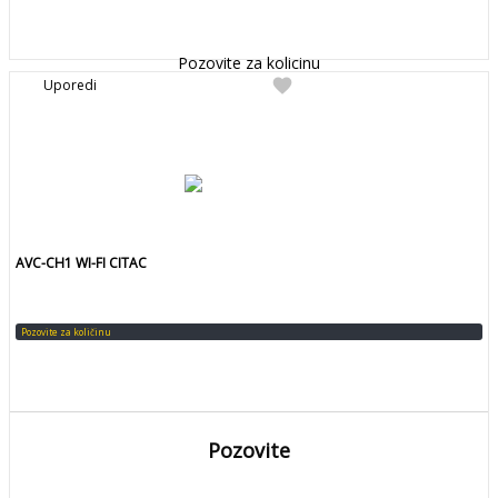
DETALJNIJE
Detaljnije
Pozovite za kolicinu
favorite
Uporedi
AVC-CH1 WI-FI CITAC
Pozovite za količinu
Pozovite
DETALJNIJE