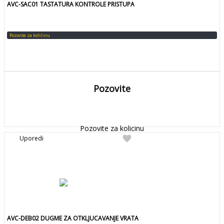
AVC-SAC01 TASTATURA KONTROLE PRISTUPA
Pozovite za količinu
Pozovite
DETALJNIJE
Detaljnije
Pozovite za kolicinu
favorite
Uporedi
AVC-DEB02 DUGME ZA OTKLJUCAVANJE VRATA