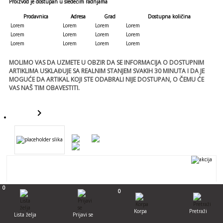
Proizvod je dostupan u sledećim radnjama
Prodavnica
Adresa
Grad
Dostupna količina
Lorem
Lorem
Lorem
Lorem
Lorem
Lorem
Lorem
Lorem
Lorem
Lorem
Lorem
Lorem
MOLIMO VAS DA UZMETE U OBZIR DA SE INFORMACIJA O DOSTUPNIM
ARTIKLIMA USKLAĐUJE SA REALNIM STANJEM SVAKIH 30 MINUTA I DA JE
MOGUĆE DA ARTIKAL KOJI STE ODABRALI NIJE DOSTUPAN, O ČEMU ĆE
VAS NAŠ TIM OBAVESTITI.
keyboard_arrow_right
template
0
0
Template
template
- 0 %
Korpa
Pretraži
Lista želja
Prijavi se