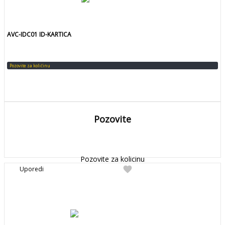
AVC-IDC01 ID-KARTICA
Pozovite za količinu
Pozovite
DETALJNIJE
Detaljnije
Pozovite za kolicinu
favorite
Uporedi