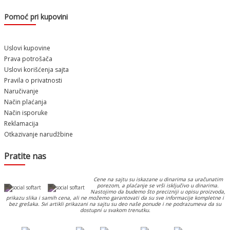
Pomoć pri kupovini
Uslovi kupovine
Prava potrošača
Uslovi korišćenja sajta
Pravila o privatnosti
Naručivanje
Način plaćanja
Način isporuke
Reklamacija
Otkazivanje narudžbine
Pratite nas
Cene na sajtu su iskazane u dinarima sa uračunatim
porezom, a plaćanje se vrši isključivo u dinarima.
Nastojimo da budemo što precizniji u opisu proizvoda,
prikazu slika i samih cena, ali ne možemo garantovati da su sve informacije kompletne i
bez grešaka. Svi artikli prikazani na sajtu su deo naše ponude i ne podrazumeva da su
dostupni u svakom trenutku.