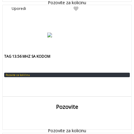
Pozovite za kolicinu
favorite
Uporedi
TAG 13.56 MHZ SA KODOM
Pozovite za količinu
Pozovite
DETALJNIJE
Detaljnije
Pozovite za kolicinu