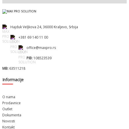
Hajduk Veljkova 24, 36000 Kraljevo, Srbija
+381 69 140 11 00
office@maxpro.rs
PIB:
108523539
MB:
63511218
Informacije
O nama
Prodavnice
Outlet
Dokumenta
Novosti
Kontakt