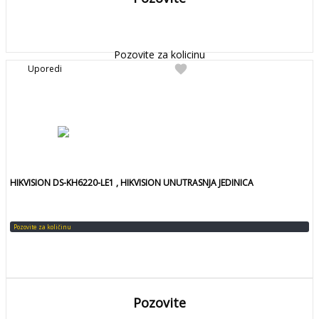
DETALJNIJE
Detaljnije
Pozovite za kolicinu
favorite
Uporedi
HIKVISION DS-KH6220-LE1 , HIKVISION UNUTRASNJA JEDINICA
Pozovite za količinu
Pozovite