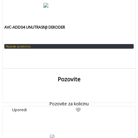
AVC-ADD04 UNUTRASNJI DEKODER
Pozovite za količinu
Pozovite
DETALJNIJE
Detaljnije
Pozovite za kolicinu
favorite
Uporedi