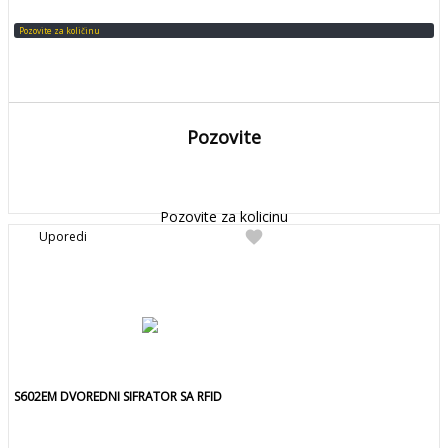
Pozovite za količinu
Pozovite
DETALJNIJE
Detaljnije
Pozovite za kolicinu
favorite
Uporedi
S602EM DVOREDNI SIFRATOR SA RFID