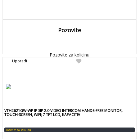
Pozovite
DETALJNIJE
Detaljnije
Pozovite za kolicinu
favorite
Uporedi
VTH2621GW-WP IP SIP 2.0 VIDEO INTERCOM HANDS-FREE MONITOR,
TOUCH-SCREEN, WIFI; 7 TFT LCD, KAPACITIV
Pozovite za količinu