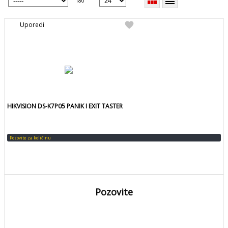
view_module
reorder
180
favorite
Uporedi
HIKVISION DS-K7P05 PANIK I EXIT TASTER
Pozovite za količinu
Pozovite
DETALJNIJE
Detaljnije