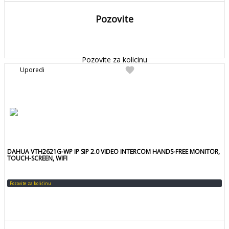
Pozovite
DETALJNIJE
Detaljnije
Pozovite za kolicinu
favorite
Uporedi
DAHUA VTH2621G-WP IP SIP 2.0 VIDEO INTERCOM HANDS-FREE MONITOR,
TOUCH-SCREEN, WIFI
Pozovite za količinu