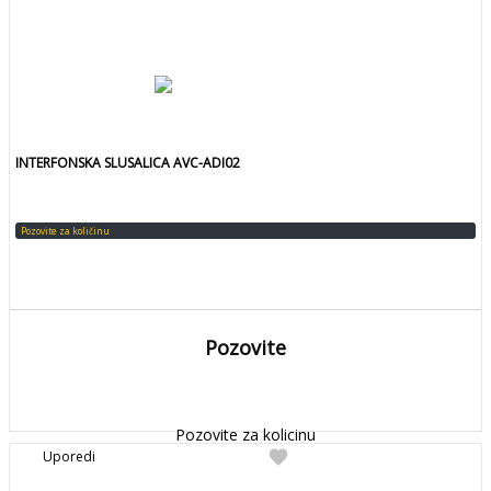
INTERFONSKA SLUSALICA AVC-ADI02
Pozovite za količinu
Pozovite
DETALJNIJE
Detaljnije
Pozovite za kolicinu
favorite
Uporedi