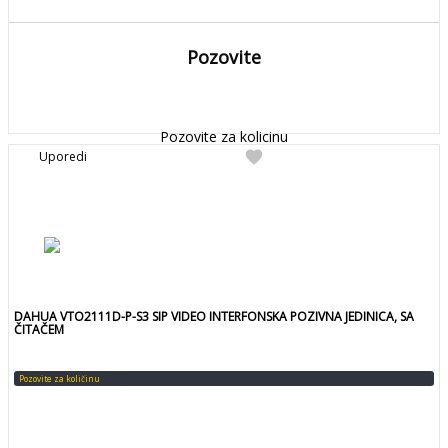
Pozovite
DETALJNIJE
Detaljnije
Pozovite za kolicinu
favorite
Uporedi
DAHUA VTO2111D-P-S3 SIP VIDEO INTERFONSKA POZIVNA JEDINICA, SA
ČITAČEM
Pozovite za količinu