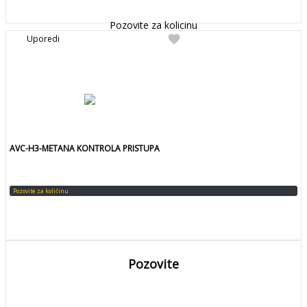
Detaljnije
Pozovite za kolicinu
favorite
Uporedi
AVC-H3-METANA KONTROLA PRISTUPA
Pozovite za količinu
Pozovite
DETALJNIJE
Detaljnije