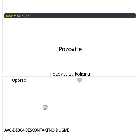
Pozovite za količinu
Pozovite
DETALJNIJE
Detaljnije
Pozovite za kolicinu
favorite
Uporedi
AVC-DEB04 BESKONTAKTNO DUGME