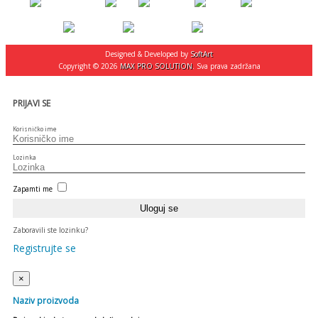
Designed & Developed by
SoftArt
Copyright © 2026
MAX PRO SOLUTION
. Sva prava zadržana
PRIJAVI SE
Korisničko ime
Lozinka
Zapamti me
Zaboravili ste lozinku?
Registrujte se
×
Naziv proizvoda