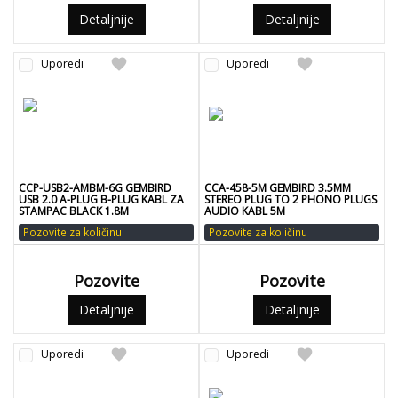
Detaljnije
Detaljnije
favorite
favorite
Uporedi
Uporedi
CCP-USB2-AMBM-6G GEMBIRD
CCA-458-5M GEMBIRD 3.5MM
USB 2.0 A-PLUG B-PLUG KABL ZA
STEREO PLUG TO 2 PHONO PLUGS
STAMPAC BLACK 1.8M
AUDIO KABL 5M
Pozovite za količinu
Pozovite za količinu
Pozovite
Pozovite
Detaljnije
Detaljnije
favorite
favorite
Uporedi
Uporedi