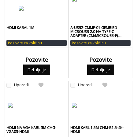
HDMI KABAL 1M
A-USB2-CMMF-01 GEMBIRD
MICROUSB 2.0 NA TYPE-C
ADAPTER (CM/MICROUSB-F),
BLACK A
Pozovite za količinu
Pozovite za količinu
Pozovite
Pozovite
Detaljnije
Detaljnije
favorite
favorite
Uporedi
Uporedi
HDMI NA VGA KABL 3M CHG-
HDMI KABL 1.5M CHM-B1.5-4K-
VGA03-HDMI
HDMI