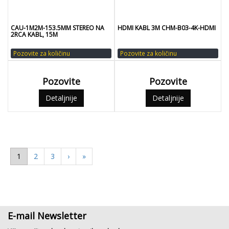
CAU-1M2M-153.5MM STEREO NA
HDMI KABL 3M CHM-B03-4K-HDMI
2RCA KABL, 15M
Pozovite za količinu
Pozovite za količinu
Pozovite
Pozovite
Detaljnije
Detaljnije
1
2
3
›
»
E-mail Newsletter