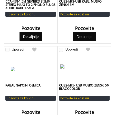
CCA-458-1.5M GEMBIRD 3.5MM
CUB2-MF3-USB KABL, MUSKO
STEREO PLUG TO 2 PHONO PLUGS
ZENSKI 3M
AUDIO KABL 1.5M A
Pozovite za količinu
Pozovite za količinu
Pozovite
Pozovite
Detaljnije
Detaljnije
favorite
favorite
Uporedi
Uporedi
KABAL NAPOJNI OSMICA
CUB2-MF5- USB MUSKO ZENSKI 5M
BLACK COLOR
Pozovite za količinu
Pozovite za količinu
Pozovite
Pozovite