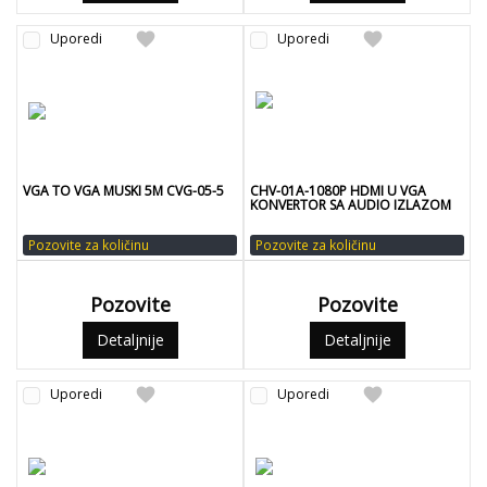
favorite
favorite
Uporedi
Uporedi
VGA TO VGA MUSKI 5M CVG-05-5
CHV-01A-1080P HDMI U VGA
KONVERTOR SA AUDIO IZLAZOM
Pozovite za količinu
Pozovite za količinu
Pozovite
Pozovite
Detaljnije
Detaljnije
favorite
favorite
Uporedi
Uporedi