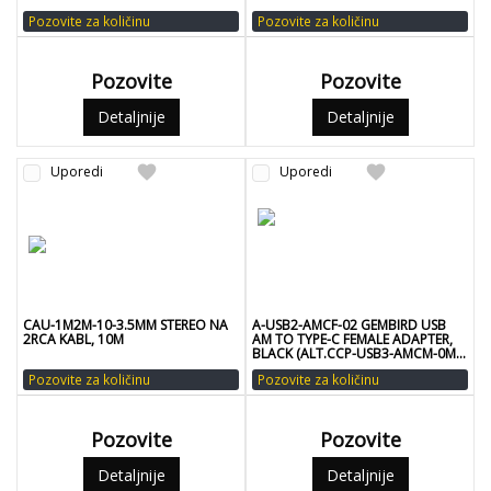
Pozovite za količinu
Pozovite za količinu
Pozovite
Pozovite
Detaljnije
Detaljnije
favorite
favorite
Uporedi
Uporedi
CAU-1M2M-10-3.5MM STEREO NA
A-USB2-AMCF-02 GEMBIRD USB
2RCA KABL, 10M
AM TO TYPE-C FEMALE ADAPTER,
BLACK (ALT.CCP-USB3-AMCM-0M)
FO
Pozovite za količinu
Pozovite za količinu
Pozovite
Pozovite
Detaljnije
Detaljnije