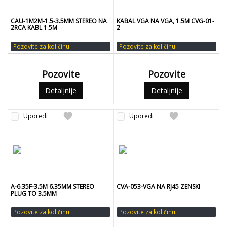
CAU-1M2M-1.5-3.5MM STEREO NA
KABAL VGA NA VGA, 1.5M CVG-01-
2RCA KABL 1.5M
2
Pozovite za količinu
Pozovite za količinu
Pozovite
Pozovite
Detaljnije
Detaljnije
favorite
favorite
Uporedi
Uporedi
A-6.35F-3.5M 6.35MM STEREO
CVA-053-VGA NA RJ45 ZENSKI
PLUG TO 3.5MM
Pozovite za količinu
Pozovite za količinu