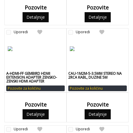
Pozovite
Pozovite
Detaljnije
Detaljnije
favorite
favorite
Uporedi
Uporedi
A-HDMI-FF GEMBIRD HDMI
CAU-1M2M-5-3.5MM STEREO NA
EXTENSION ADAPTER ZENSKO-
2RCA KABL, DUZINE 5M
ZENSKI HDMI ADAPTER
Pozovite za količinu
Pozovite za količinu
Pozovite
Pozovite
Detaljnije
Detaljnije
favorite
favorite
Uporedi
Uporedi