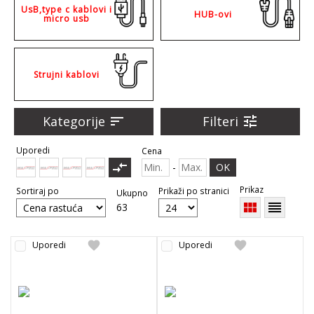
UsB,type c kablovi i
HUB-ovi
micro usb
Strujni kablovi
Kategorije
sort
Filteri
tune
Uporedi
Cena
compare_arrows
-
OK
Prikaz
Sortiraj po
Prikaži po stranici
Ukupno
view_module
reorder
63
favorite
favorite
Uporedi
Uporedi