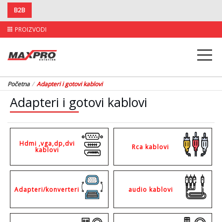
B2B
PROIZVODI
apps
Početna
Adapteri i gotovi kablovi
Adapteri i gotovi kablovi
Hdmi ,vga,dp,dvi
Rca kablovi
kablovi
Adapteri/konverteri
audio kablovi