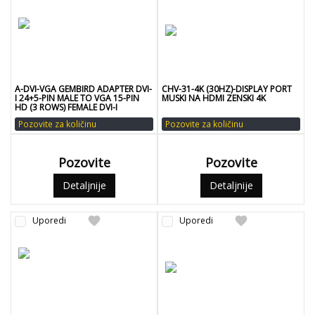
A-DVI-VGA GEMBIRD ADAPTER DVI-
CHV-31-4K (30HZ)-DISPLAY PORT
I 24+5-PIN MALE TO VGA 15-PIN
MUSKI NA HDMI ZENSKI 4K
HD (3 ROWS) FEMALE DVI-I
Pozovite za količinu
Pozovite za količinu
Pozovite
Pozovite
Detaljnije
Detaljnije
favorite
favorite
Uporedi
Uporedi