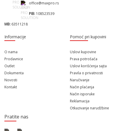
office@maxpro.rs
PIB:
108523539
MB:
63511218
Informacije
Pomoć pri kupovini
O nama
Uslovi kupovine
Prodavnice
Prava potrošača
Outlet
Uslovi korišćenja sajta
Dokumenta
Pravila o privatnosti
Novosti
Naručivanje
Kontakt
Način plaćanja
Način isporuke
Reklamacija
Otkazivanje narudžbine
Pratite nas