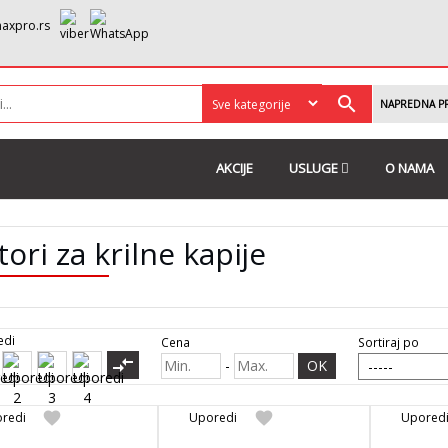
axpro.rs
search
NAPREDNA P
AKCIJE
USLUGE
O NAMA
ori za krilne kapije
edi
Sortiraj po
Cena
compare_arrows
-
OK
favorite
favorite
redi
Uporedi
Upored