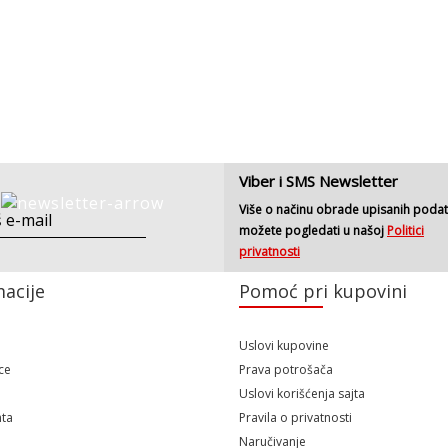
Viber i SMS Newsletter
Više o načinu obrade upisanih poda
možete pogledati u našoj
Politici
privatnosti
acije
Pomoć pri kupovini
Uslovi kupovine
ce
Prava potrošača
Uslovi korišćenja sajta
ta
Pravila o privatnosti
Naručivanje