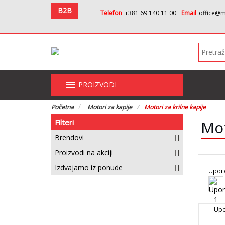
B2B
Telefon
+381 69 140 11 00
Email
office@m
menu
PROIZVODI
Početna
Motori za kapije
Motori za krilne kapije
Filteri
Mot
Brendovi
Proizvodi na akciji
Izdvajamo iz ponude
Upor
Upo