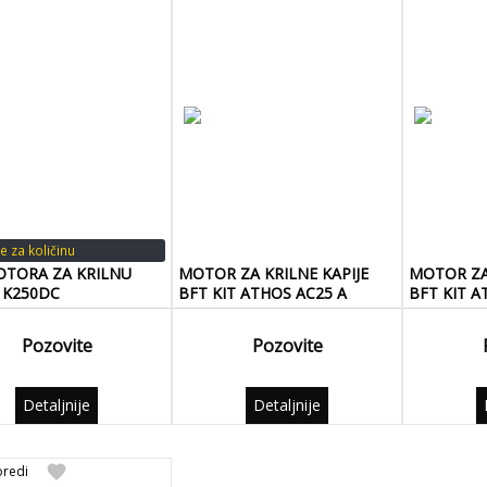
e za količinu
OTORA ZA KRILNU
MOTOR ZA KRILNE KAPIJE
MOTOR ZA 
 K250DC
BFT KIT ATHOS AC25 A
BFT KIT A
Pozovite
Pozovite
Detaljnije
Detaljnije
favorite
redi