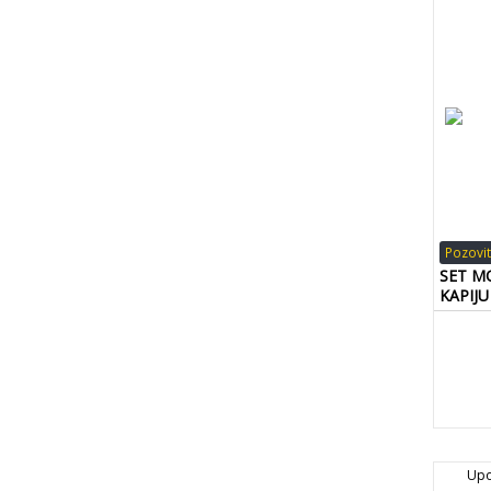
Pozovit
SET M
KAPIJU
Upo