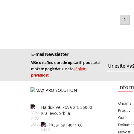
1
E-mail Newsletter
Više o načinu obrade upisanih podataka
možete pogledati u našoj
Politici
privatnosti
Inform
O nama
Hajduk Veljkova 24, 36000
Prodavni
Kraljevo, Srbija
Outlet
Dokumen
+381 69 140 11 00
Novosti