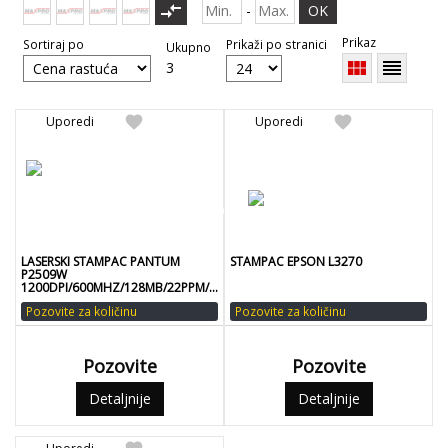
compare_arrows
-
OK
Prikaz
Sortiraj po
Prikaži po stranici
Ukupno
view_module
reorder
3
favorite
favorite
Uporedi
Uporedi
LASERSKI STAMPAC PANTUM
STAMPAC EPSON L3270
P2509W
1200DPI/600MHZ/128MB/22PPM/USB
2.0/WIFI
Pozovite za količinu
Pozovite za količinu
Pozovite
Pozovite
Detaljnije
Detaljnije