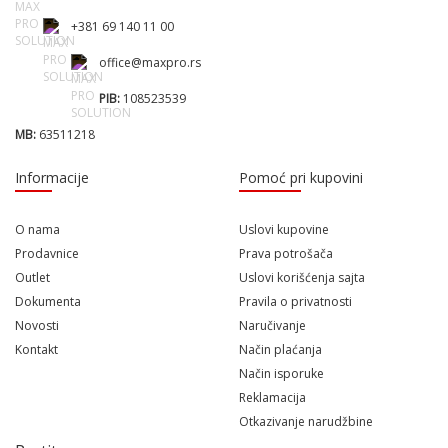
+381 69 140 11 00
office@maxpro.rs
PIB:
108523539
MB:
63511218
Informacije
Pomoć pri kupovini
O nama
Uslovi kupovine
Prodavnice
Prava potrošača
Outlet
Uslovi korišćenja sajta
Dokumenta
Pravila o privatnosti
Novosti
Naručivanje
Kontakt
Način plaćanja
Način isporuke
Reklamacija
Otkazivanje narudžbine