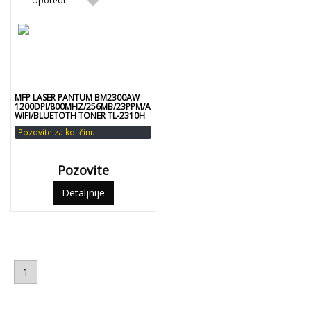
favorite
Uporedi
MFP LASER PANTUM BM2300AW
1200DPI/800MHZ/256MB/23PPM/ADF/USB/LAN/DUAL
WIFI/BLUETOTH TONER TL-2310H
Pozovite za količinu
Pozovite
Detaljnije
1