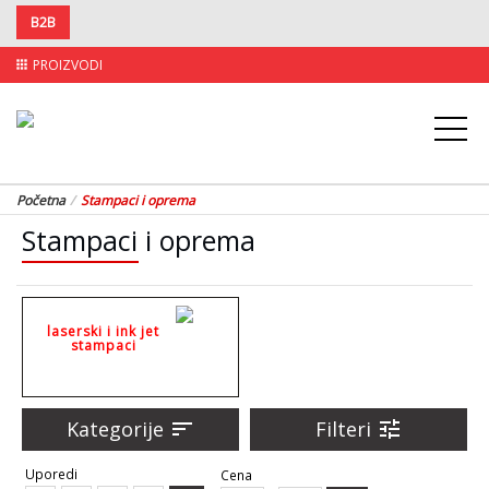
B2B
PROIZVODI
apps
Početna
Stampaci i oprema
Stampaci i oprema
laserski i ink jet
stampaci
Kategorije
sort
Filteri
tune
Uporedi
Cena