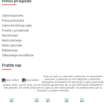
Pomoć pri kupovini
Uslovi kupovine
Prava potrošača
Uslovi korišćenja sajta
Pravila o privatnosti
Naručivanje
Način plaćanja
Način isporuke
Reklamacija
Otkazivanje narudžbine
Pratite nas
Cene na sajtu su iskazane u dinarima sa uračunatim
porezom, a plaćanje se vrši isključivo u dinarima.
Nastojimo da budemo što precizniji u opisu proizvoda,
prikazu slika i samih cena, ali ne možemo garantovati da su sve informacije kompletne i
bez grešaka. Svi artikli prikazani na sajtu su deo naše ponude i ne podrazumeva da su
dostupni u svakom trenutku.