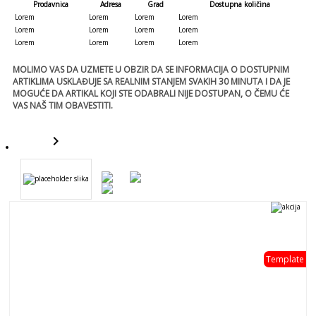
Prodavnica
Adresa
Grad
Dostupna količina
Lorem
Lorem
Lorem
Lorem
Lorem
Lorem
Lorem
Lorem
Lorem
Lorem
Lorem
Lorem
MOLIMO VAS DA UZMETE U OBZIR DA SE INFORMACIJA O DOSTUPNIM
ARTIKLIMA USKLAĐUJE SA REALNIM STANJEM SVAKIH 30 MINUTA I DA JE
MOGUĆE DA ARTIKAL KOJI STE ODABRALI NIJE DOSTUPAN, O ČEMU ĆE
VAS NAŠ TIM OBAVESTITI.
keyboard_arrow_right
template
Template
template
- 0 %