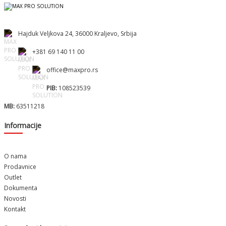
Hajduk Veljkova 24, 36000 Kraljevo, Srbija
+381 69 140 11 00
office@maxpro.rs
PIB:
108523539
MB:
63511218
Informacije
O nama
Prodavnice
Outlet
Dokumenta
Novosti
Kontakt