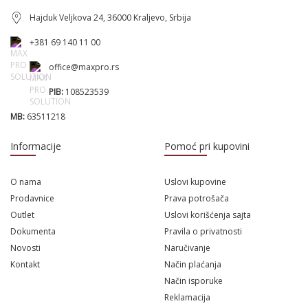
Hajduk Veljkova 24, 36000 Kraljevo, Srbija
+381 69 140 11 00
office@maxpro.rs
PIB:
108523539
MB:
63511218
Informacije
Pomoć pri kupovini
O nama
Uslovi kupovine
Prodavnice
Prava potrošača
Outlet
Uslovi korišćenja sajta
Dokumenta
Pravila o privatnosti
Novosti
Naručivanje
Kontakt
Način plaćanja
Način isporuke
Reklamacija