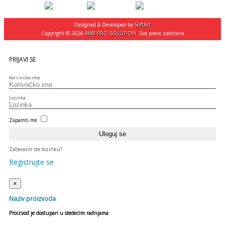
Designed & Developed by
SoftArt
Copyright © 2026
MAX PRO SOLUTION
. Sva prava zadržana
PRIJAVI SE
Korisničko ime
Lozinka
Zapamti me
Zaboravili ste lozinku?
Registrujte se
×
Naziv proizvoda
Proizvod je dostupan u sledećim radnjama