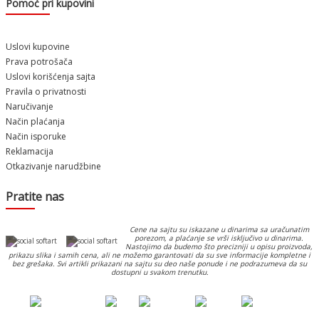
Pomoć pri kupovini
Uslovi kupovine
Prava potrošača
Uslovi korišćenja sajta
Pravila o privatnosti
Naručivanje
Način plaćanja
Način isporuke
Reklamacija
Otkazivanje narudžbine
Pratite nas
Cene na sajtu su iskazane u dinarima sa uračunatim
porezom, a plaćanje se vrši isključivo u dinarima.
Nastojimo da budemo što precizniji u opisu proizvoda,
prikazu slika i samih cena, ali ne možemo garantovati da su sve informacije kompletne i
bez grešaka. Svi artikli prikazani na sajtu su deo naše ponude i ne podrazumeva da su
dostupni u svakom trenutku.