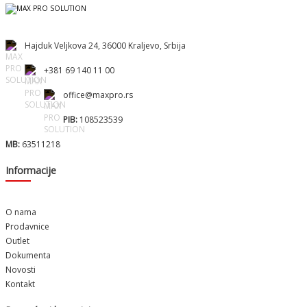
Hajduk Veljkova 24, 36000 Kraljevo, Srbija
+381 69 140 11 00
office@maxpro.rs
PIB:
108523539
MB:
63511218
Informacije
O nama
Prodavnice
Outlet
Dokumenta
Novosti
Kontakt