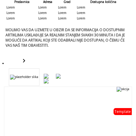
Prodavnica
Adresa
Grad
Dostupna količina
Lorem
Lorem
Lorem
Lorem
Lorem
Lorem
Lorem
Lorem
Lorem
Lorem
Lorem
Lorem
MOLIMO VAS DA UZMETE U OBZIR DA SE INFORMACIJA O DOSTUPNIM
ARTIKLIMA USKLAĐUJE SA REALNIM STANJEM SVAKIH 30 MINUTA I DA JE
MOGUĆE DA ARTIKAL KOJI STE ODABRALI NIJE DOSTUPAN, O ČEMU ĆE
VAS NAŠ TIM OBAVESTITI.
keyboard_arrow_right
template
Template
template
- 0 %