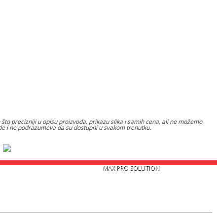
to precizniji u opisu proizvoda, prikazu slika i samih cena, ali ne možemo
nude i ne podrazumeva da su dostupni u svakom trenutku.
Copyright © 2026
MAX PRO SOLUTION
. Sva prava zadržana