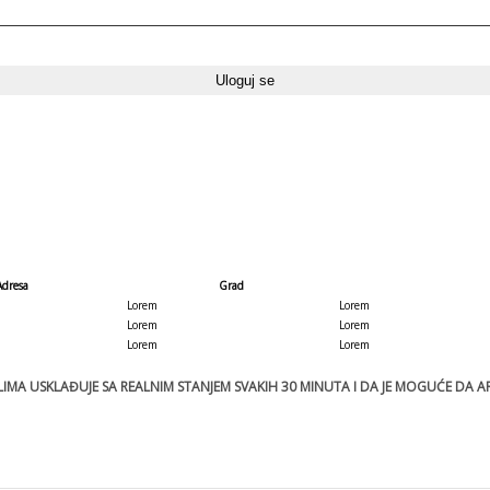
Adresa
Grad
Lorem
Lorem
Lorem
Lorem
Lorem
Lorem
MA USKLAĐUJE SA REALNIM STANJEM SVAKIH 30 MINUTA I DA JE MOGUĆE DA ART