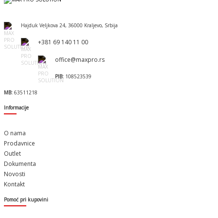
Hajduk Veljkova 24, 36000 Kraljevo, Srbija
+381 69 140 11 00
office@maxpro.rs
PIB:
108523539
MB:
63511218
Informacije
O nama
Prodavnice
Outlet
Dokumenta
Novosti
Kontakt
Pomoć pri kupovini