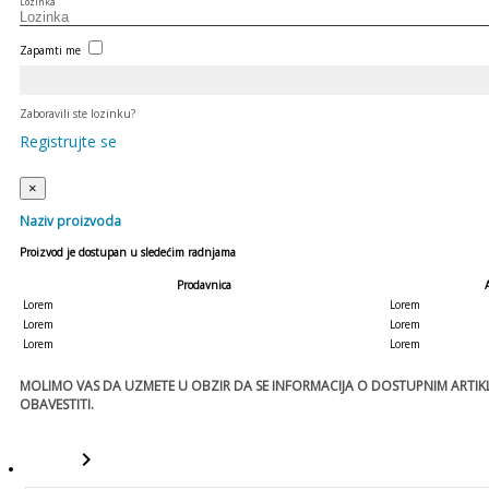
Lozinka
Zapamti me
Zaboravili ste lozinku?
Registrujte se
×
Naziv proizvoda
Proizvod je dostupan u sledećim radnjama
Prodavnica
Lorem
Lorem
Lorem
Lorem
Lorem
Lorem
MOLIMO VAS DA UZMETE U OBZIR DA SE INFORMACIJA O DOSTUPNIM ARTIKLI
OBAVESTITI.
keyboard_arrow_right
template