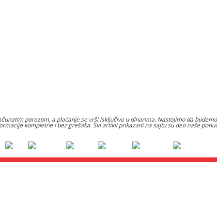
čunatim porezom, a plaćanje se vrši isključivo u dinarima. Nastojimo da budemo š
formacije kompletne i bez grešaka. Svi artikli prikazani na sajtu su deo naše po