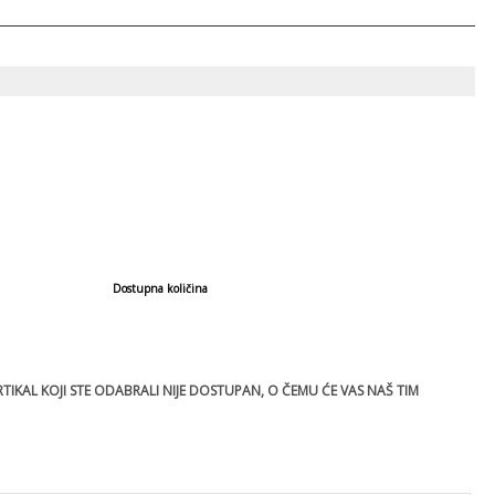
Dostupna količina
IKAL KOJI STE ODABRALI NIJE DOSTUPAN, O ČEMU ĆE VAS NAŠ TIM