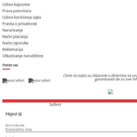
Uslovi kupovine
Prava potrošača
Uslovi korišćenja sajta
Pravila o privatnosti
Naručivanje
Način plaćanja
Način isporuke
Reklamacija
Otkazivanje narudžbine
Pratite nas
Cene na sajtu su iskazane u dinarima sa ura
garantovati da su sve in
Designed & Developed by
SoftArt
PRIJAVI SE
Korisničko ime