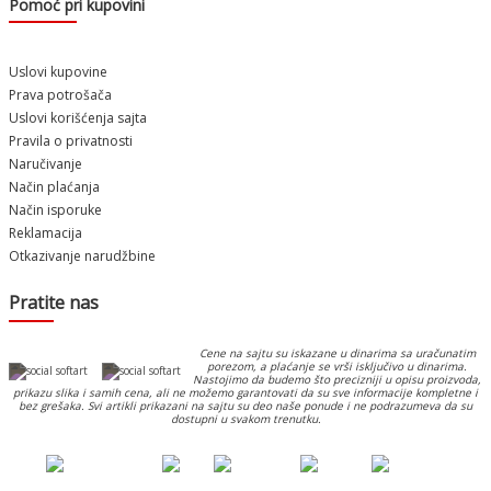
Pomoć pri kupovini
Uslovi kupovine
Prava potrošača
Uslovi korišćenja sajta
Pravila o privatnosti
Naručivanje
Način plaćanja
Način isporuke
Reklamacija
Otkazivanje narudžbine
Pratite nas
Cene na sajtu su iskazane u dinarima sa uračunatim
porezom, a plaćanje se vrši isključivo u dinarima.
Nastojimo da budemo što precizniji u opisu proizvoda,
prikazu slika i samih cena, ali ne možemo garantovati da su sve informacije kompletne i
bez grešaka. Svi artikli prikazani na sajtu su deo naše ponude i ne podrazumeva da su
dostupni u svakom trenutku.