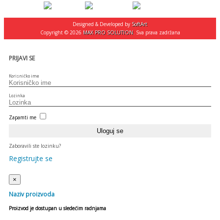
Designed & Developed by
SoftArt
Copyright © 2026
MAX PRO SOLUTION
. Sva prava zadržana
PRIJAVI SE
Korisničko ime
Lozinka
Zapamti me
Zaboravili ste lozinku?
Registrujte se
×
Naziv proizvoda
Proizvod je dostupan u sledećim radnjama