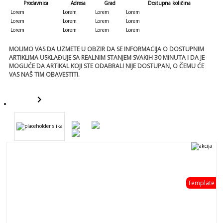
Prodavnica
Adresa
Grad
Dostupna količina
Lorem
Lorem
Lorem
Lorem
Lorem
Lorem
Lorem
Lorem
Lorem
Lorem
Lorem
Lorem
MOLIMO VAS DA UZMETE U OBZIR DA SE INFORMACIJA O DOSTUPNIM
ARTIKLIMA USKLAĐUJE SA REALNIM STANJEM SVAKIH 30 MINUTA I DA JE
MOGUĆE DA ARTIKAL KOJI STE ODABRALI NIJE DOSTUPAN, O ČEMU ĆE
VAS NAŠ TIM OBAVESTITI.
keyboard_arrow_right
template
Template
template
- 0 %