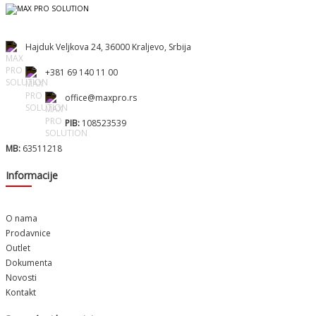
Hajduk Veljkova 24, 36000 Kraljevo, Srbija
+381 69 140 11 00
office@maxpro.rs
PIB:
108523539
MB:
63511218
Informacije
O nama
Prodavnice
Outlet
Dokumenta
Novosti
Kontakt