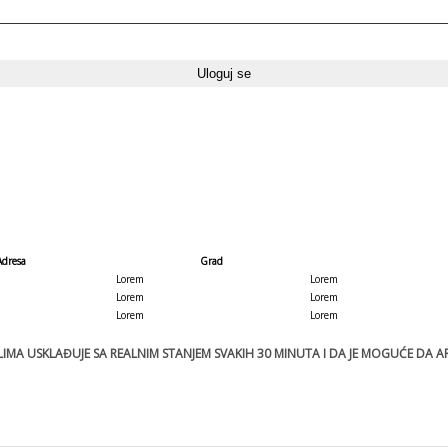
Adresa
Grad
Lorem
Lorem
Lorem
Lorem
Lorem
Lorem
MA USKLAĐUJE SA REALNIM STANJEM SVAKIH 30 MINUTA I DA JE MOGUĆE DA ART