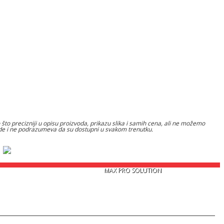
to precizniji u opisu proizvoda, prikazu slika i samih cena, ali ne možemo
nude i ne podrazumeva da su dostupni u svakom trenutku.
Copyright © 2026
MAX PRO SOLUTION
. Sva prava zadržana