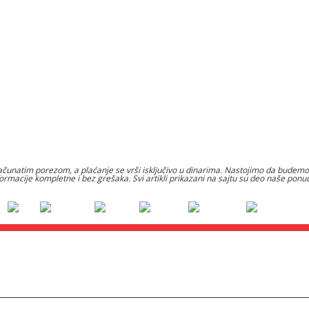
čunatim porezom, a plaćanje se vrši isključivo u dinarima. Nastojimo da budemo š
formacije kompletne i bez grešaka. Svi artikli prikazani na sajtu su deo naše po