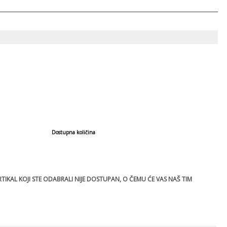
Dostupna količina
IKAL KOJI STE ODABRALI NIJE DOSTUPAN, O ČEMU ĆE VAS NAŠ TIM