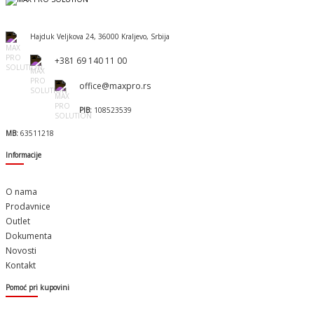
Hajduk Veljkova 24, 36000 Kraljevo, Srbija
+381 69 140 11 00
office@maxpro.rs
PIB:
108523539
MB:
63511218
Informacije
O nama
Prodavnice
Outlet
Dokumenta
Novosti
Kontakt
Pomoć pri kupovini