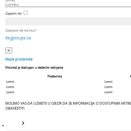
Lozinka
Zapamti me
Zaboravili ste lozinku?
Registrujte se
×
Naziv proizvoda
Proizvod je dostupan u sledećim radnjama
Prodavnica
Lorem
Lorem
Lorem
Lorem
Lorem
Lorem
MOLIMO VAS DA UZMETE U OBZIR DA SE INFORMACIJA O DOSTUPNIM ARTIKLI
OBAVESTITI.
keyboard_arrow_right
template