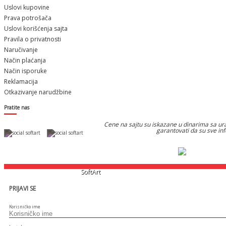
Uslovi kupovine
Prava potrošača
Uslovi korišćenja sajta
Pravila o privatnosti
Naručivanje
Način plaćanja
Način isporuke
Reklamacija
Otkazivanje narudžbine
Pratite nas
Cene na sajtu su iskazane u dinarima sa ura
garantovati da su sve in
Designed & Developed by
SoftArt
PRIJAVI SE
Korisničko ime