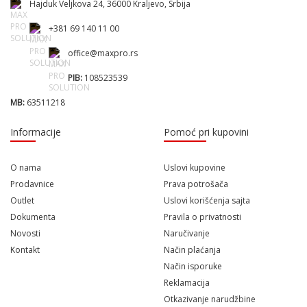
Hajduk Veljkova 24, 36000 Kraljevo, Srbija
+381 69 140 11 00
office@maxpro.rs
PIB:
108523539
MB:
63511218
Informacije
Pomoć pri kupovini
O nama
Uslovi kupovine
Prodavnice
Prava potrošača
Outlet
Uslovi korišćenja sajta
Dokumenta
Pravila o privatnosti
Novosti
Naručivanje
Kontakt
Način plaćanja
Način isporuke
Reklamacija
Otkazivanje narudžbine