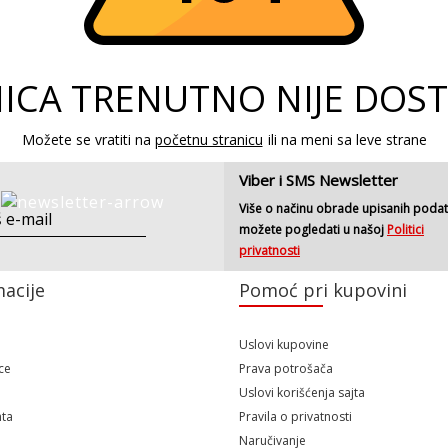
ICA TRENUTNO NIJE DOS
Možete se vratiti na
početnu stranicu
ili na meni sa leve strane
Viber i SMS Newsletter
Više o načinu obrade upisanih poda
možete pogledati u našoj
Politici
privatnosti
acije
Pomoć pri kupovini
Uslovi kupovine
ce
Prava potrošača
Uslovi korišćenja sajta
ta
Pravila o privatnosti
Naručivanje