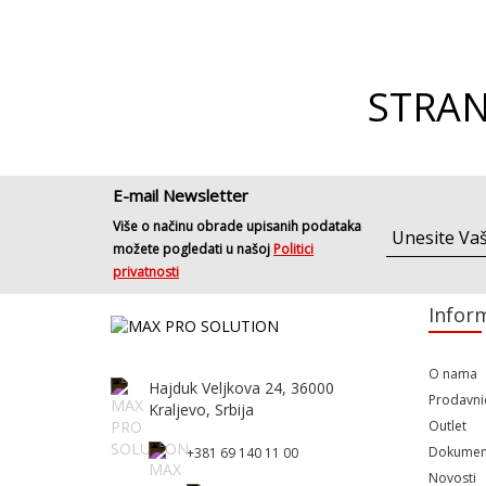
STRAN
E-mail Newsletter
Više o načinu obrade upisanih podataka
možete pogledati u našoj
Politici
privatnosti
Inform
O nama
Hajduk Veljkova 24, 36000
Prodavni
Kraljevo, Srbija
Outlet
Dokumen
+381 69 140 11 00
Novosti