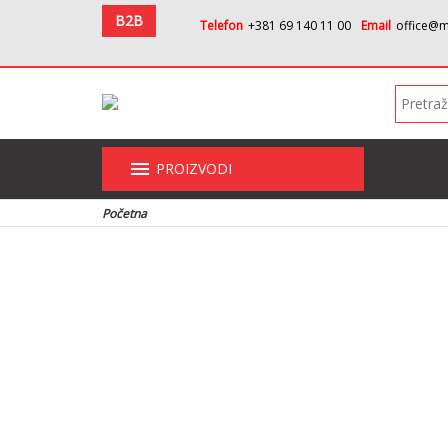
B2B
Telefon
+381 69 140 11 00
Email
office@m
menu
PROIZVODI
Početna