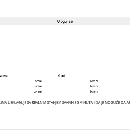
Adresa
Grad
Lorem
Lorem
Lorem
Lorem
Lorem
Lorem
MA USKLAĐUJE SA REALNIM STANJEM SVAKIH 30 MINUTA I DA JE MOGUĆE DA ART