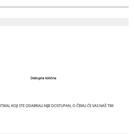
Dostupna količina
IKAL KOJI STE ODABRALI NIJE DOSTUPAN, O ČEMU ĆE VAS NAŠ TIM