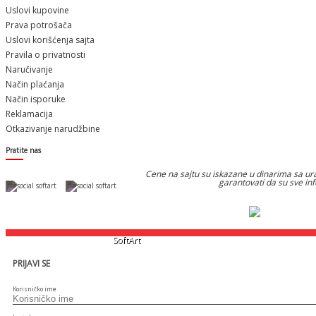
Uslovi kupovine
Prava potrošača
Uslovi korišćenja sajta
Pravila o privatnosti
Naručivanje
Način plaćanja
Način isporuke
Reklamacija
Otkazivanje narudžbine
Pratite nas
Cene na sajtu su iskazane u dinarima sa ura
garantovati da su sve in
Designed & Developed by
SoftArt
PRIJAVI SE
Korisničko ime