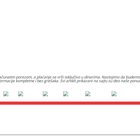
čunatim porezom, a plaćanje se vrši isključivo u dinarima. Nastojimo da budemo š
formacije kompletne i bez grešaka. Svi artikli prikazani na sajtu su deo naše po