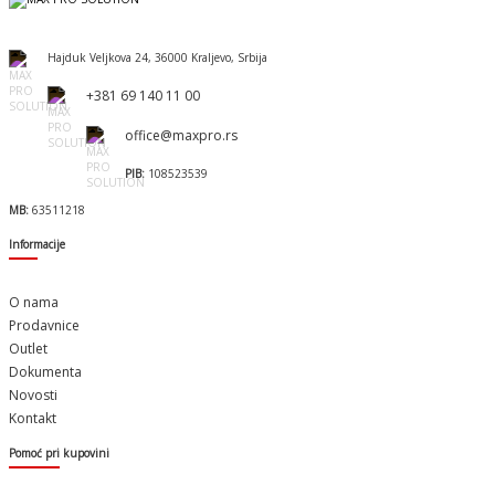
Hajduk Veljkova 24, 36000 Kraljevo, Srbija
+381 69 140 11 00
office@maxpro.rs
PIB:
108523539
MB:
63511218
Informacije
O nama
Prodavnice
Outlet
Dokumenta
Novosti
Kontakt
Pomoć pri kupovini