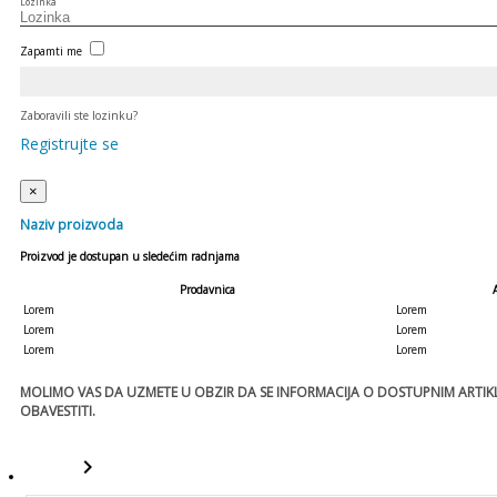
Lozinka
Zapamti me
Zaboravili ste lozinku?
Registrujte se
×
Naziv proizvoda
Proizvod je dostupan u sledećim radnjama
Prodavnica
Lorem
Lorem
Lorem
Lorem
Lorem
Lorem
MOLIMO VAS DA UZMETE U OBZIR DA SE INFORMACIJA O DOSTUPNIM ARTIKLI
OBAVESTITI.
keyboard_arrow_right
template