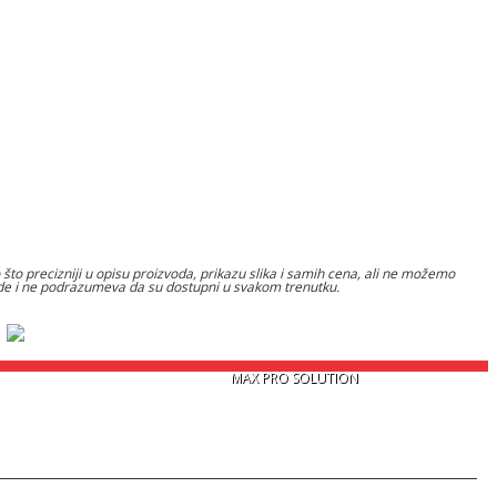
to precizniji u opisu proizvoda, prikazu slika i samih cena, ali ne možemo
nude i ne podrazumeva da su dostupni u svakom trenutku.
Copyright © 2026
MAX PRO SOLUTION
. Sva prava zadržana