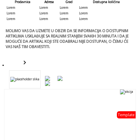
Prodavnica
Adresa
Grad
Dostupna količina
Lorem
Lorem
Lorem
Lorem
Lorem
Lorem
Lorem
Lorem
Lorem
Lorem
Lorem
Lorem
MOLIMO VAS DA UZMETE U OBZIR DA SE INFORMACIJA O DOSTUPNIM
ARTIKLIMA USKLAĐUJE SA REALNIM STANJEM SVAKIH 30 MINUTA I DA JE
MOGUĆE DA ARTIKAL KOJI STE ODABRALI NIJE DOSTUPAN, O ČEMU ĆE
VAS NAŠ TIM OBAVESTITI.
keyboard_arrow_right
template
Template
template
- 0 %