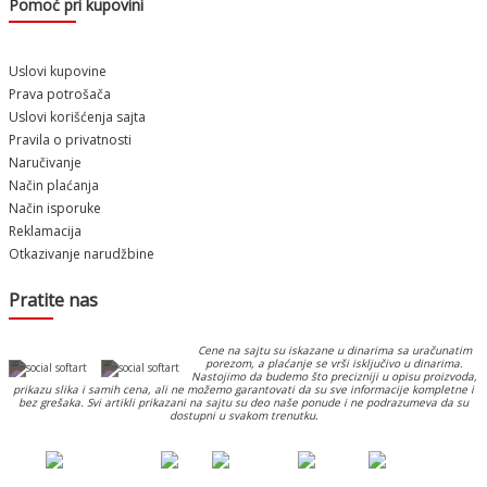
Pomoć pri kupovini
Uslovi kupovine
Prava potrošača
Uslovi korišćenja sajta
Pravila o privatnosti
Naručivanje
Način plaćanja
Način isporuke
Reklamacija
Otkazivanje narudžbine
Pratite nas
Cene na sajtu su iskazane u dinarima sa uračunatim
porezom, a plaćanje se vrši isključivo u dinarima.
Nastojimo da budemo što precizniji u opisu proizvoda,
prikazu slika i samih cena, ali ne možemo garantovati da su sve informacije kompletne i
bez grešaka. Svi artikli prikazani na sajtu su deo naše ponude i ne podrazumeva da su
dostupni u svakom trenutku.