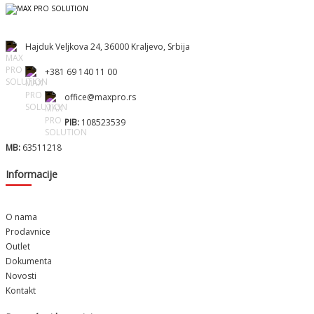
Hajduk Veljkova 24, 36000 Kraljevo, Srbija
+381 69 140 11 00
office@maxpro.rs
PIB:
108523539
MB:
63511218
Informacije
O nama
Prodavnice
Outlet
Dokumenta
Novosti
Kontakt