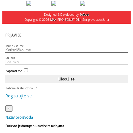
Designed & Developed by
SoftArt
Copyright © 2026
MAX PRO SOLUTION
. Sva prava zadržana
PRIJAVI SE
Korisničko ime
Lozinka
Zapamti me
Zaboravili ste lozinku?
Registrujte se
×
Naziv proizvoda
Proizvod je dostupan u sledećim radnjama