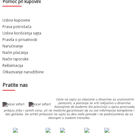
Pomoć pri kupovini
Uslovi kupovine
Prava potrošača
Uslovi korišćenja sajta
Pravila o privatnosti
Naručivanje
Način plaćanja
Način isporuke
Reklamacija
Otkazivanje narudžbine
Pratite nas
Cene na sajtu su iskazane u dinarima sa uračunatim
porezom, a plaćanje se vrši isključivo u dinarima.
Nastojimo da budemo što precizniji u opisu proizvoda,
prikazu slika i samih cena, ali ne možemo garantovati da su sve informacije kompletne i
bez grešaka. Svi artikli prikazani na sajtu su deo naše ponude i ne podrazumeva da su
dostupni u svakom trenutku.