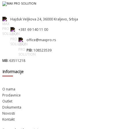
Hajduk Veljkova 24, 36000 Kraljevo, Srbija
+381 69 140 11 00
office@maxpro.rs
PIB:
108523539
MB:
63511218
Informacije
O nama
Prodavnice
Outlet
Dokumenta
Novosti
Kontakt