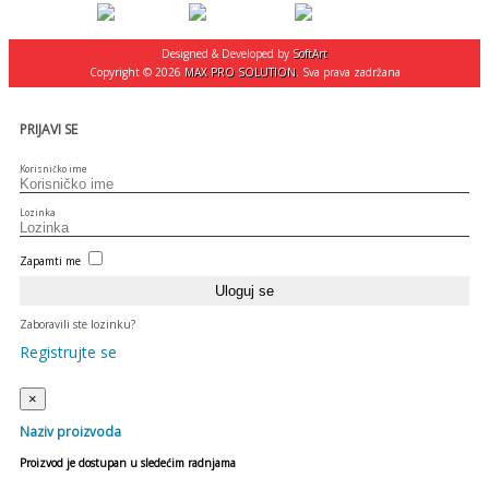
Designed & Developed by
SoftArt
Copyright © 2026
MAX PRO SOLUTION
. Sva prava zadržana
PRIJAVI SE
Korisničko ime
Lozinka
Zapamti me
Zaboravili ste lozinku?
Registrujte se
×
Naziv proizvoda
Proizvod je dostupan u sledećim radnjama