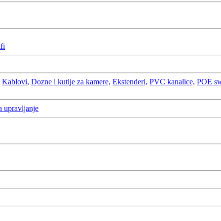
fi
Kablovi,
Dozne i kutije za kamere,
Ekstenderi,
PVC kanalice,
POE swi
a upravljanje