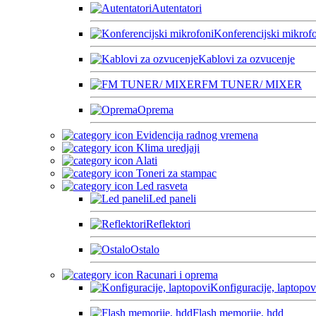
Autentatori
Konferencijski mikrof
Kablovi za ozvucenje
FM TUNER/ MIXER
Oprema
Evidencija radnog vremena
Klima uredjaji
Alati
Toneri za stampac
Led rasveta
Led paneli
Reflektori
Ostalo
Racunari i oprema
Konfiguracije, laptopov
Flash memorije, hdd