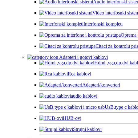
Audio interfonski siste
Video interfosnki siste
Interfonski kompleti
Oprema z
Citaci za kontrolu pri
Adapteri i gotovi kablovi
Hdmi ,vga,dp,dvi kabl
Rca kablovi
Adapteri/konverteri
audio kablovi
UsB,type c kablo
HUB-ovi
Strujni kablovi