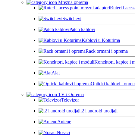
Mrezna oprema
Ruteri i aces
Switchevi
Patch kablovi
Kablovi u Koturima
Rack ormani i oprema
Konektori, kapice i 
Alat
Opticki kablovi i opre
TV i Oprema
Televizor
t2 i android uredjaji
Antene
Nosaci