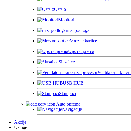
Ostalo
Monitori
mis, podloga
Mrezne kartice
Ups i Oprema
Slusalice
Ventilatori i kuler
USB HUB
Stampaci
Auto oprema
Navigacije
Akcije
Usluge