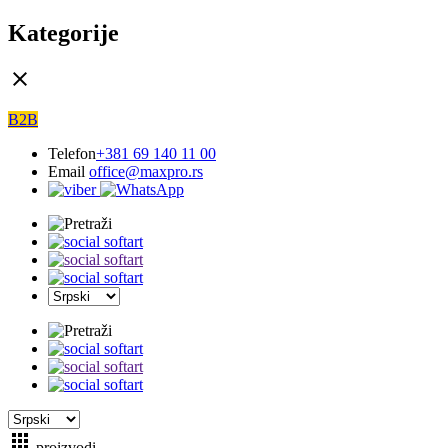
Kategorije
close
B2B
Telefon
+381 69 140 11 00
Email
office@maxpro.rs
apps
proizvodi