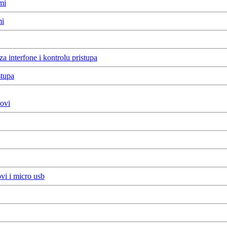
mi
mi
a interfone i kontrolu pristupa
stupa
ovi
vi i micro usb