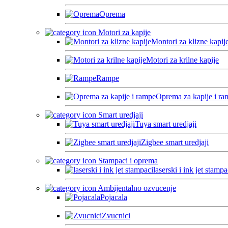
Oprema
Motori za kapije
Montori za klizne kapij
Motori za krilne kapije
Rampe
Oprema za kapije i ra
Smart uredjaji
Tuya smart uredjaji
Zigbee smart uredjaji
Stampaci i oprema
laserski i ink jet stampa
Ambijentalno ozvucenje
Pojacala
Zvucnici