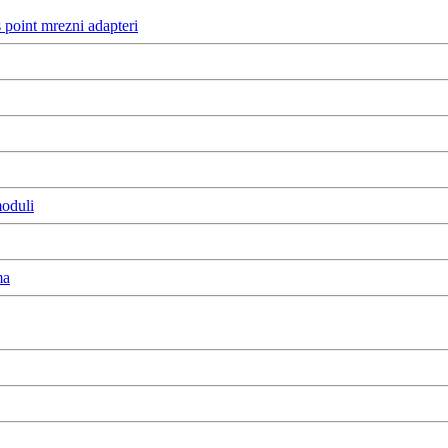
s point mrezni adapteri
moduli
ma