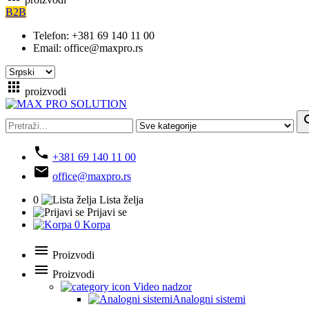
B2B
Telefon:
+381 69 140 11 00
Email:
office@maxpro.rs
apps
proizvodi
se
phone
+381 69 140 11 00
email
office@maxpro.rs
0
Lista želja
Prijavi se
0
Korpa
menu
Proizvodi
menu
Proizvodi
Video nadzor
Analogni sistemi