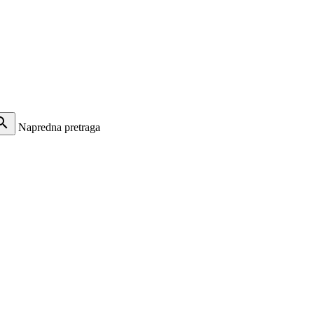
arch
Napredna pretraga