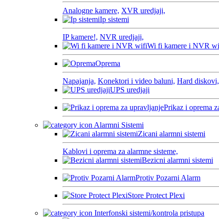
Analogne kamere,
XVR uredjaji,
Ip sistemi
IP kamere!,
NVR uredjaji,
Wi fi kamere i NVR wi
Oprema
Napajanja,
Konektori i video baluni,
Hard diskovi,
UPS uredjaji
Prikaz i oprema z
Alarmni Sistemi
Zicani alarmni sistemi
Kablovi i oprema za alarmne sisteme,
Bezicni alarmni sistemi
Protiv Pozarni Alarm
Store Protect Plexi
Interfonski sistemi/kontrola pristupa