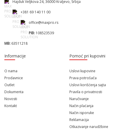
Hajduk Veljkova 24, 36000 Kraljevo, Srbija
+381 69 140 11 00
office@maxpro.rs
PIB:
108523539
MB:
63511218
Informacije
Pomoć pri kupovini
O nama
Uslovi kupovine
Prodavnice
Prava potrošača
Outlet
Uslovi korišćenja sajta
Dokumenta
Pravila o privatnosti
Novosti
Naručivanje
Kontakt
Način plaćanja
Način isporuke
Reklamacija
Otkazivanje narudžbine