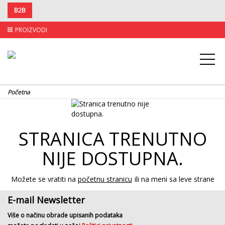
B2B
PROIZVODI
apps
Početna
STRANICA TRENUTNO
NIJE DOSTUPNA.
Možete se vratiti na
početnu stranicu
ili na meni sa leve strane
E-mail Newsletter
Više o načinu obrade upisanih podataka