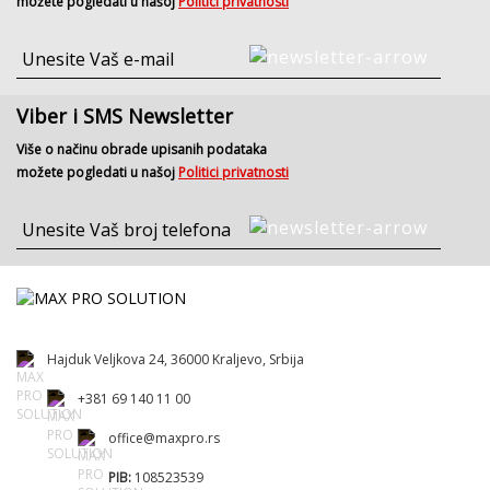
možete pogledati u našoj
Politici privatnosti
Viber i SMS Newsletter
Više o načinu obrade upisanih podataka
možete pogledati u našoj
Politici privatnosti
Hajduk Veljkova 24, 36000 Kraljevo, Srbija
+381 69 140 11 00
office@maxpro.rs
PIB:
108523539