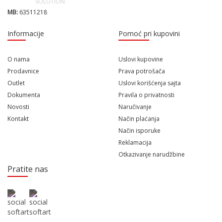
MB:
63511218
Informacije
Pomoć pri kupovini
O nama
Uslovi kupovine
Prodavnice
Prava potrošača
Outlet
Uslovi korišćenja sajta
Dokumenta
Pravila o privatnosti
Novosti
Naručivanje
Kontakt
Način plaćanja
Način isporuke
Reklamacija
Otkazivanje narudžbine
Pratite nas