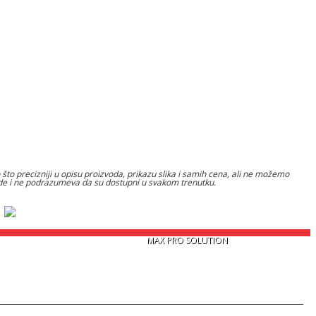
to precizniji u opisu proizvoda, prikazu slika i samih cena, ali ne možemo
nude i ne podrazumeva da su dostupni u svakom trenutku.
Copyright © 2026
MAX PRO SOLUTION
. Sva prava zadržana