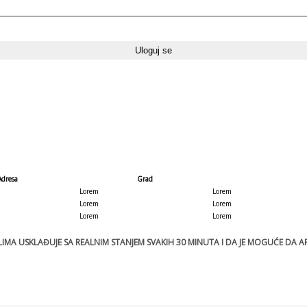
Adresa
Grad
Lorem
Lorem
Lorem
Lorem
Lorem
Lorem
MA USKLAĐUJE SA REALNIM STANJEM SVAKIH 30 MINUTA I DA JE MOGUĆE DA ART