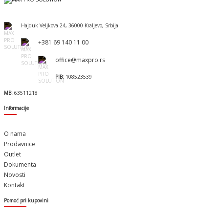
Hajduk Veljkova 24, 36000 Kraljevo, Srbija
+381 69 140 11 00
office@maxpro.rs
PIB:
108523539
MB:
63511218
Informacije
O nama
Prodavnice
Outlet
Dokumenta
Novosti
Kontakt
Pomoć pri kupovini