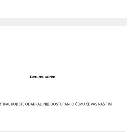
Dostupna količina
IKAL KOJI STE ODABRALI NIJE DOSTUPAN, O ČEMU ĆE VAS NAŠ TIM