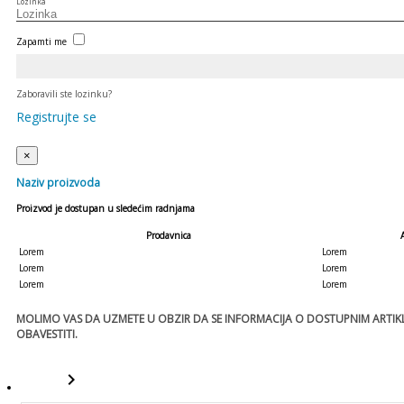
Lozinka
Zapamti me
Zaboravili ste lozinku?
Registrujte se
×
Naziv proizvoda
Proizvod je dostupan u sledećim radnjama
Prodavnica
Lorem
Lorem
Lorem
Lorem
Lorem
Lorem
MOLIMO VAS DA UZMETE U OBZIR DA SE INFORMACIJA O DOSTUPNIM ARTIKLI
OBAVESTITI.
keyboard_arrow_right
template