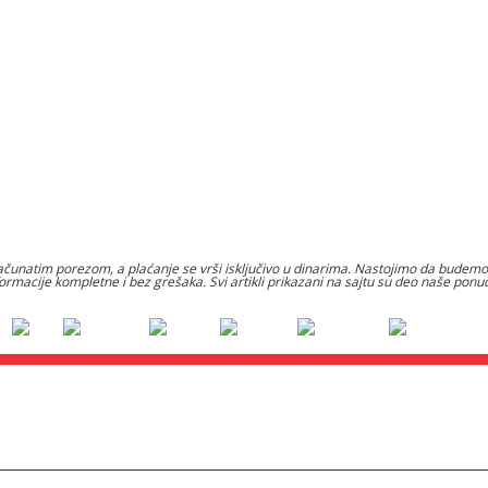
čunatim porezom, a plaćanje se vrši isključivo u dinarima. Nastojimo da budemo š
formacije kompletne i bez grešaka. Svi artikli prikazani na sajtu su deo naše po