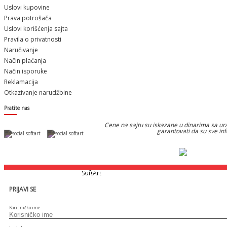
Uslovi kupovine
Prava potrošača
Uslovi korišćenja sajta
Pravila o privatnosti
Naručivanje
Način plaćanja
Način isporuke
Reklamacija
Otkazivanje narudžbine
Pratite nas
Cene na sajtu su iskazane u dinarima sa ura
garantovati da su sve in
Designed & Developed by
SoftArt
PRIJAVI SE
Korisničko ime