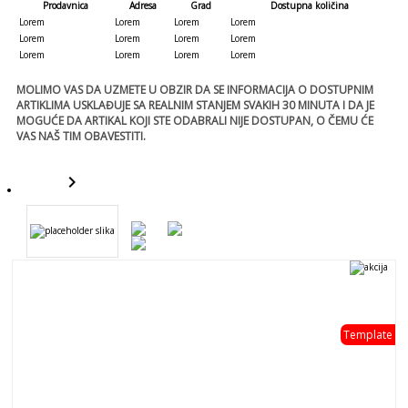
Prodavnica
Adresa
Grad
Dostupna količina
Lorem
Lorem
Lorem
Lorem
Lorem
Lorem
Lorem
Lorem
Lorem
Lorem
Lorem
Lorem
MOLIMO VAS DA UZMETE U OBZIR DA SE INFORMACIJA O DOSTUPNIM
ARTIKLIMA USKLAĐUJE SA REALNIM STANJEM SVAKIH 30 MINUTA I DA JE
MOGUĆE DA ARTIKAL KOJI STE ODABRALI NIJE DOSTUPAN, O ČEMU ĆE
VAS NAŠ TIM OBAVESTITI.
keyboard_arrow_right
template
Template
template
- 0 %