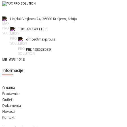
Hajduk Veljkova 24, 36000 Kraljevo, Srbija
+381 69 140 11 00
office@maxpro.rs
PIB:
108523539
MB:
63511218
Informacije
O nama
Prodavnice
Outlet
Dokumenta
Novosti
Kontakt