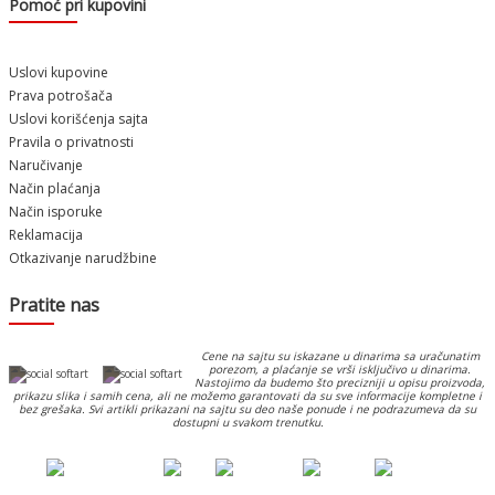
Pomoć pri kupovini
Uslovi kupovine
Prava potrošača
Uslovi korišćenja sajta
Pravila o privatnosti
Naručivanje
Način plaćanja
Način isporuke
Reklamacija
Otkazivanje narudžbine
Pratite nas
Cene na sajtu su iskazane u dinarima sa uračunatim
porezom, a plaćanje se vrši isključivo u dinarima.
Nastojimo da budemo što precizniji u opisu proizvoda,
prikazu slika i samih cena, ali ne možemo garantovati da su sve informacije kompletne i
bez grešaka. Svi artikli prikazani na sajtu su deo naše ponude i ne podrazumeva da su
dostupni u svakom trenutku.