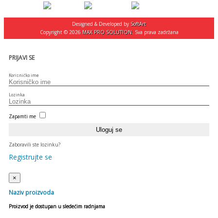
Designed & Developed by
SoftArt
Copyright © 2026
MAX PRO SOLUTION
. Sva prava zadržana
PRIJAVI SE
Korisničko ime
Lozinka
Zapamti me
Zaboravili ste lozinku?
Registrujte se
×
Naziv proizvoda
Proizvod je dostupan u sledećim radnjama