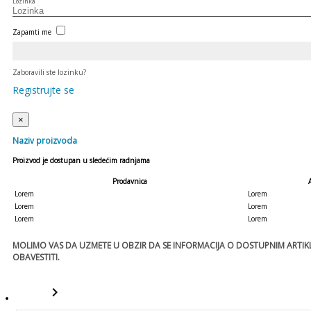
Lozinka
Zapamti me
Zaboravili ste lozinku?
Registrujte se
×
Naziv proizvoda
Proizvod je dostupan u sledećim radnjama
Prodavnica
Lorem
Lorem
Lorem
Lorem
Lorem
Lorem
MOLIMO VAS DA UZMETE U OBZIR DA SE INFORMACIJA O DOSTUPNIM ARTIKLI
OBAVESTITI.
keyboard_arrow_right
template