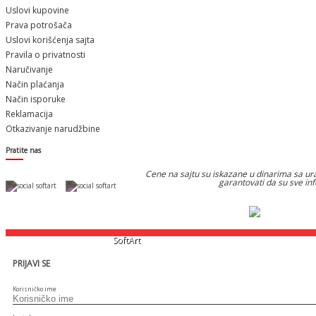
Uslovi kupovine
Prava potrošača
Uslovi korišćenja sajta
Pravila o privatnosti
Naručivanje
Način plaćanja
Način isporuke
Reklamacija
Otkazivanje narudžbine
Pratite nas
Cene na sajtu su iskazane u dinarima sa ura
garantovati da su sve in
Designed & Developed by
SoftArt
PRIJAVI SE
Korisničko ime