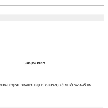
Dostupna količina
IKAL KOJI STE ODABRALI NIJE DOSTUPAN, O ČEMU ĆE VAS NAŠ TIM