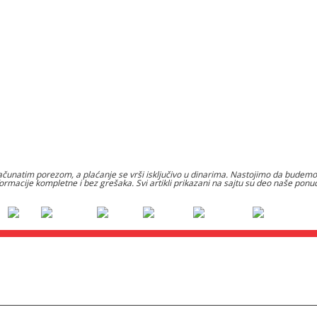
čunatim porezom, a plaćanje se vrši isključivo u dinarima. Nastojimo da budemo š
formacije kompletne i bez grešaka. Svi artikli prikazani na sajtu su deo naše po