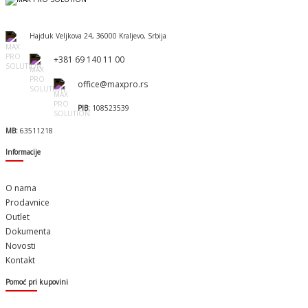
Hajduk Veljkova 24, 36000 Kraljevo, Srbija
+381 69 140 11 00
office@maxpro.rs
PIB:
108523539
MB:
63511218
Informacije
O nama
Prodavnice
Outlet
Dokumenta
Novosti
Kontakt
Pomoć pri kupovini