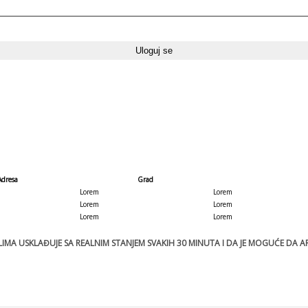
Adresa
Grad
Lorem
Lorem
Lorem
Lorem
Lorem
Lorem
MA USKLAĐUJE SA REALNIM STANJEM SVAKIH 30 MINUTA I DA JE MOGUĆE DA ART