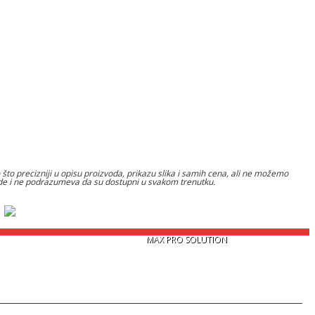
to precizniji u opisu proizvoda, prikazu slika i samih cena, ali ne možemo
nude i ne podrazumeva da su dostupni u svakom trenutku.
Copyright © 2026
MAX PRO SOLUTION
. Sva prava zadržana