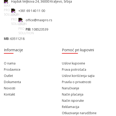
Hajduk Veljkova 24, 36000 Kraljevo, Srbija
+381 69 140 11 00
office@maxpro.rs
PIB:
108523539
MB:
63511218
Informacije
Pomoć pri kupovini
O nama
Uslovi kupovine
Prodavnice
Prava potrošača
Outlet
Uslovi korišćenja sajta
Dokumenta
Pravila o privatnosti
Novosti
Naručivanje
Kontakt
Način plaćanja
Način isporuke
Reklamacija
Otkazivanje narudžbine