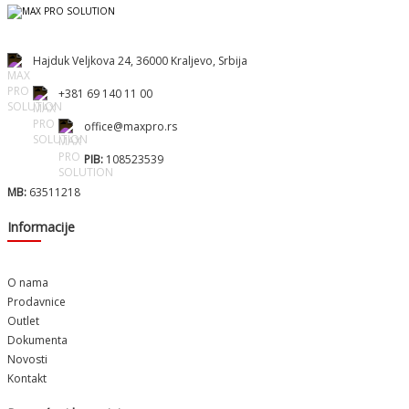
Hajduk Veljkova 24, 36000 Kraljevo, Srbija
+381 69 140 11 00
office@maxpro.rs
PIB:
108523539
MB:
63511218
Informacije
O nama
Prodavnice
Outlet
Dokumenta
Novosti
Kontakt