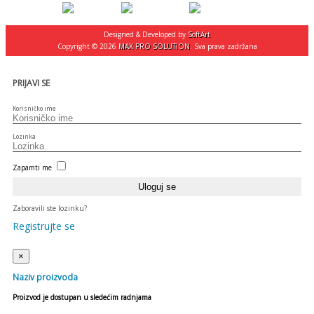
Designed & Developed by
SoftArt
Copyright © 2026
MAX PRO SOLUTION
. Sva prava zadržana
PRIJAVI SE
Korisničko ime
Lozinka
Zapamti me
Zaboravili ste lozinku?
Registrujte se
×
Naziv proizvoda
Proizvod je dostupan u sledećim radnjama