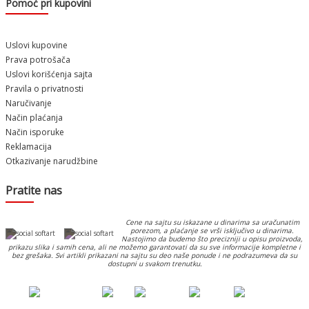
Pomoć pri kupovini
Uslovi kupovine
Prava potrošača
Uslovi korišćenja sajta
Pravila o privatnosti
Naručivanje
Način plaćanja
Način isporuke
Reklamacija
Otkazivanje narudžbine
Pratite nas
Cene na sajtu su iskazane u dinarima sa uračunatim
porezom, a plaćanje se vrši isključivo u dinarima.
Nastojimo da budemo što precizniji u opisu proizvoda,
prikazu slika i samih cena, ali ne možemo garantovati da su sve informacije kompletne i
bez grešaka. Svi artikli prikazani na sajtu su deo naše ponude i ne podrazumeva da su
dostupni u svakom trenutku.