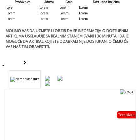
Prodavnica
Adresa
Grad
Dostupna količina
Lorem
Lorem
Lorem
Lorem
Lorem
Lorem
Lorem
Lorem
Lorem
Lorem
Lorem
Lorem
MOLIMO VAS DA UZMETE U OBZIR DA SE INFORMACIJA O DOSTUPNIM
ARTIKLIMA USKLAĐUJE SA REALNIM STANJEM SVAKIH 30 MINUTA I DA JE
MOGUĆE DA ARTIKAL KOJI STE ODABRALI NIJE DOSTUPAN, O ČEMU ĆE
VAS NAŠ TIM OBAVESTITI.
keyboard_arrow_right
template
Template
template
- 0 %