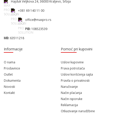
Hajduk Veljkova 24, 36000 Kraljevo, Srbija
+381 69 140 11 00
office@maxpro.rs
PIB:
108523539
MB:
63511218
Informacije
Pomoć pri kupovini
O nama
Uslovi kupovine
Prodavnice
Prava potrošača
Outlet
Uslovi korišćenja sajta
Dokumenta
Pravila o privatnosti
Novosti
Naručivanje
Kontakt
Način plaćanja
Način isporuke
Reklamacija
Otkazivanje narudžbine