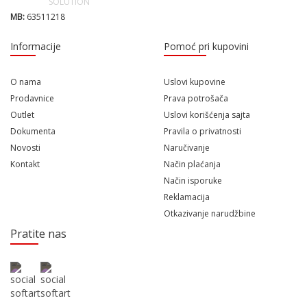
MB:
63511218
Informacije
Pomoć pri kupovini
O nama
Uslovi kupovine
Prodavnice
Prava potrošača
Outlet
Uslovi korišćenja sajta
Dokumenta
Pravila o privatnosti
Novosti
Naručivanje
Kontakt
Način plaćanja
Način isporuke
Reklamacija
Otkazivanje narudžbine
Pratite nas