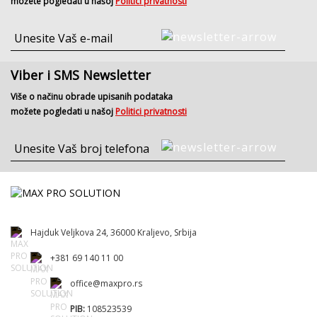
možete pogledati u našoj
Politici privatnosti
Viber i SMS Newsletter
Više o načinu obrade upisanih podataka
možete pogledati u našoj
Politici privatnosti
Hajduk Veljkova 24, 36000 Kraljevo, Srbija
+381 69 140 11 00
office@maxpro.rs
PIB:
108523539