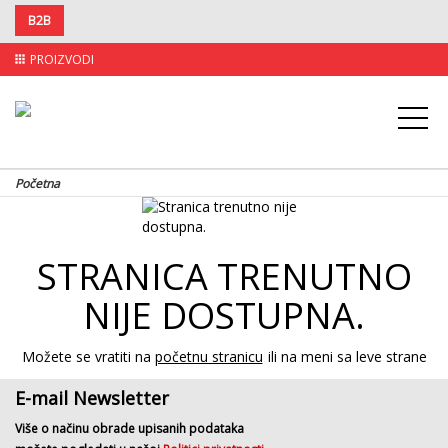
B2B
PROIZVODI
apps
Početna
STRANICA TRENUTNO
NIJE DOSTUPNA.
Možete se vratiti na
početnu stranicu
ili na meni sa leve strane
E-mail Newsletter
Više o načinu obrade upisanih podataka