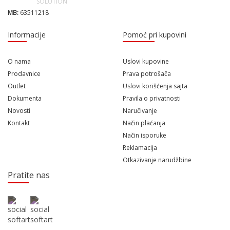
MB:
63511218
Informacije
Pomoć pri kupovini
O nama
Uslovi kupovine
Prodavnice
Prava potrošača
Outlet
Uslovi korišćenja sajta
Dokumenta
Pravila o privatnosti
Novosti
Naručivanje
Kontakt
Način plaćanja
Način isporuke
Reklamacija
Otkazivanje narudžbine
Pratite nas