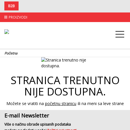
B2B
PROIZVODI
apps
Početna
STRANICA TRENUTNO
NIJE DOSTUPNA.
Možete se vratiti na
početnu stranicu
ili na meni sa leve strane
E-mail Newsletter
Više o načinu obrade upisanih podataka