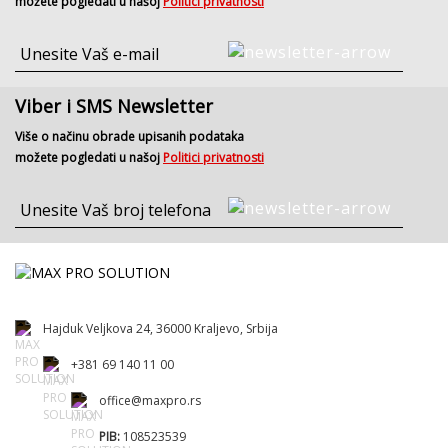
možete pogledati u našoj
Politici privatnosti
Viber i SMS Newsletter
Više o načinu obrade upisanih podataka
možete pogledati u našoj
Politici privatnosti
Hajduk Veljkova 24, 36000 Kraljevo, Srbija
+381 69 140 11 00
office@maxpro.rs
PIB:
108523539