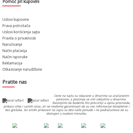
Pomoć pri kupovini
Uslovi kupovine
Prava potrošača
Uslovi korišćenja sajta
Pravila o privatnosti
Naručivanje
Način plaćanja
Način isporuke
Reklamacija
Otkazivanje narudžbine
Pratite nas
Cene na sajtu su iskazane u dinarima sa uračunatim
porezom, a plaćanje se vrši isključivo u dinarima.
Nastojimo da budemo što precizniji u opisu proizvoda,
prikazu slika i samih cena, ali ne možemo garantovati da su sve informacije kompletne i
bez grešaka. Svi artikli prikazani na sajtu su deo naše ponude i ne podrazumeva da su
dostupni u svakom trenutku.