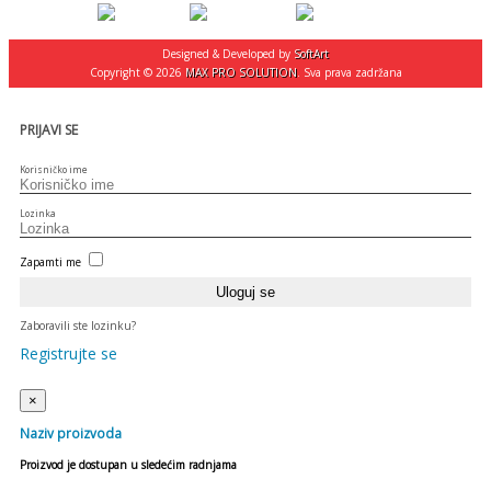
Designed & Developed by
SoftArt
Copyright © 2026
MAX PRO SOLUTION
. Sva prava zadržana
PRIJAVI SE
Korisničko ime
Lozinka
Zapamti me
Zaboravili ste lozinku?
Registrujte se
×
Naziv proizvoda
Proizvod je dostupan u sledećim radnjama