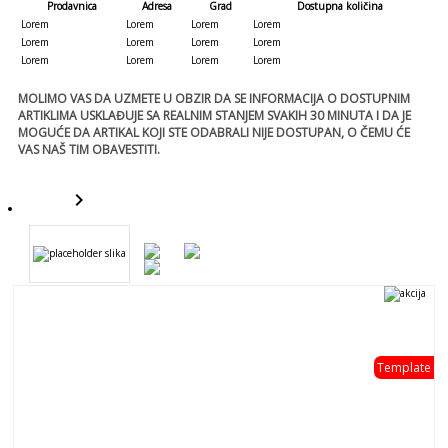
Prodavnica
Adresa
Grad
Dostupna količina
Lorem
Lorem
Lorem
Lorem
Lorem
Lorem
Lorem
Lorem
Lorem
Lorem
Lorem
Lorem
MOLIMO VAS DA UZMETE U OBZIR DA SE INFORMACIJA O DOSTUPNIM
ARTIKLIMA USKLAĐUJE SA REALNIM STANJEM SVAKIH 30 MINUTA I DA JE
MOGUĆE DA ARTIKAL KOJI STE ODABRALI NIJE DOSTUPAN, O ČEMU ĆE
VAS NAŠ TIM OBAVESTITI.
keyboard_arrow_right
template
Template
template
- 0 %