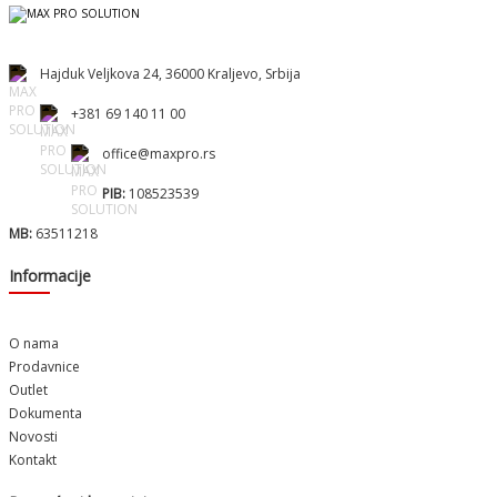
Hajduk Veljkova 24, 36000 Kraljevo, Srbija
+381 69 140 11 00
office@maxpro.rs
PIB:
108523539
MB:
63511218
Informacije
O nama
Prodavnice
Outlet
Dokumenta
Novosti
Kontakt