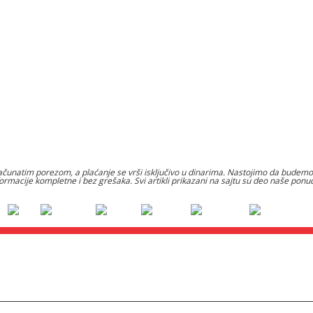
čunatim porezom, a plaćanje se vrši isključivo u dinarima. Nastojimo da budemo š
formacije kompletne i bez grešaka. Svi artikli prikazani na sajtu su deo naše po