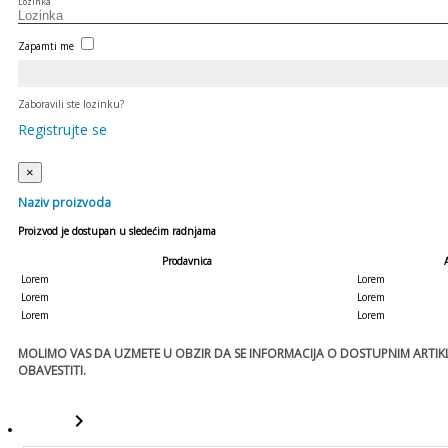
Lozinka
Zapamti me
Zaboravili ste lozinku?
Registrujte se
×
Naziv proizvoda
Proizvod je dostupan u sledećim radnjama
Prodavnica
Lorem
Lorem
Lorem
Lorem
Lorem
Lorem
MOLIMO VAS DA UZMETE U OBZIR DA SE INFORMACIJA O DOSTUPNIM ARTIKLI
OBAVESTITI.
keyboard_arrow_right
template