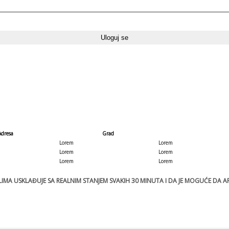
Adresa
Grad
Lorem
Lorem
Lorem
Lorem
Lorem
Lorem
MA USKLAĐUJE SA REALNIM STANJEM SVAKIH 30 MINUTA I DA JE MOGUĆE DA ART