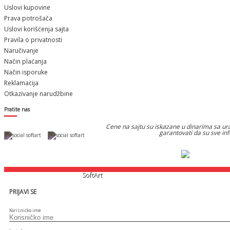
Uslovi kupovine
Prava potrošača
Uslovi korišćenja sajta
Pravila o privatnosti
Naručivanje
Način plaćanja
Način isporuke
Reklamacija
Otkazivanje narudžbine
Pratite nas
Cene na sajtu su iskazane u dinarima sa ura
garantovati da su sve in
Designed & Developed by
SoftArt
PRIJAVI SE
Korisničko ime