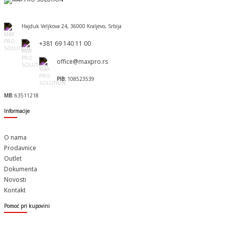
Hajduk Veljkova 24, 36000 Kraljevo, Srbija
+381 69 140 11 00
office@maxpro.rs
PIB:
108523539
MB:
63511218
Informacije
O nama
Prodavnice
Outlet
Dokumenta
Novosti
Kontakt
Pomoć pri kupovini