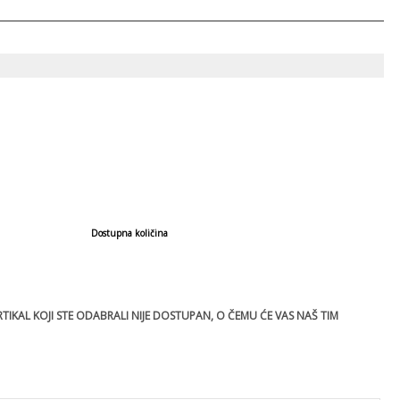
Dostupna količina
IKAL KOJI STE ODABRALI NIJE DOSTUPAN, O ČEMU ĆE VAS NAŠ TIM