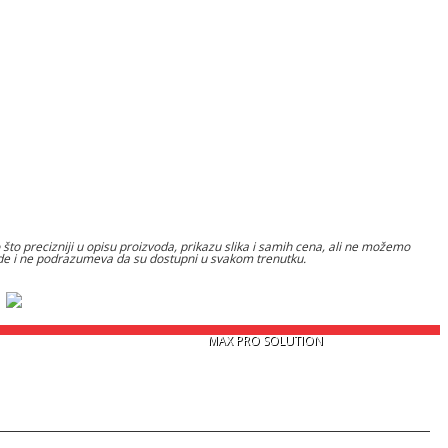
to precizniji u opisu proizvoda, prikazu slika i samih cena, ali ne možemo
nude i ne podrazumeva da su dostupni u svakom trenutku.
Copyright © 2026
MAX PRO SOLUTION
. Sva prava zadržana