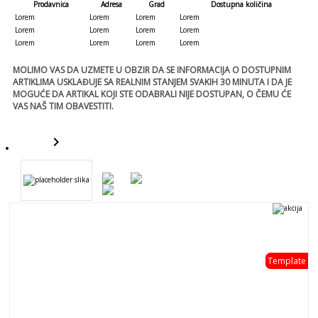
Prodavnica
Adresa
Grad
Dostupna količina
Lorem
Lorem
Lorem
Lorem
Lorem
Lorem
Lorem
Lorem
Lorem
Lorem
Lorem
Lorem
MOLIMO VAS DA UZMETE U OBZIR DA SE INFORMACIJA O DOSTUPNIM
ARTIKLIMA USKLAĐUJE SA REALNIM STANJEM SVAKIH 30 MINUTA I DA JE
MOGUĆE DA ARTIKAL KOJI STE ODABRALI NIJE DOSTUPAN, O ČEMU ĆE
VAS NAŠ TIM OBAVESTITI.
keyboard_arrow_right
template
Template
template
- 0 %