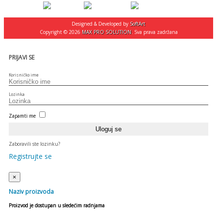
Designed & Developed by
SoftArt
Copyright © 2026
MAX PRO SOLUTION
. Sva prava zadržana
PRIJAVI SE
Korisničko ime
Lozinka
Zapamti me
Zaboravili ste lozinku?
Registrujte se
×
Naziv proizvoda
Proizvod je dostupan u sledećim radnjama