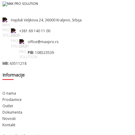
Hajduk Veljkova 24, 36000 Kraljevo, Srbija
+381 69 140 11 00
office@maxpro.rs
PIB:
108523539
MB:
63511218
Informacije
O nama
Prodavnice
Outlet
Dokumenta
Novosti
Kontakt