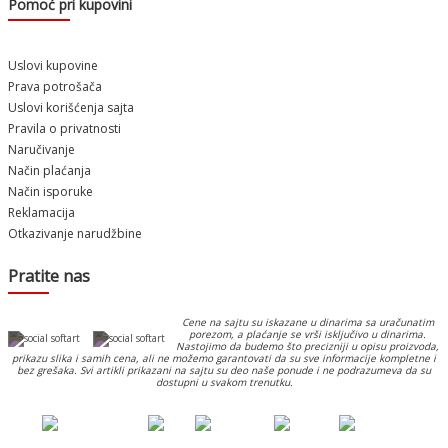
Pomoć pri kupovini
Uslovi kupovine
Prava potrošača
Uslovi korišćenja sajta
Pravila o privatnosti
Naručivanje
Način plaćanja
Način isporuke
Reklamacija
Otkazivanje narudžbine
Pratite nas
Cene na sajtu su iskazane u dinarima sa uračunatim
porezom, a plaćanje se vrši isključivo u dinarima.
Nastojimo da budemo što precizniji u opisu proizvoda,
prikazu slika i samih cena, ali ne možemo garantovati da su sve informacije kompletne i
bez grešaka. Svi artikli prikazani na sajtu su deo naše ponude i ne podrazumeva da su
dostupni u svakom trenutku.