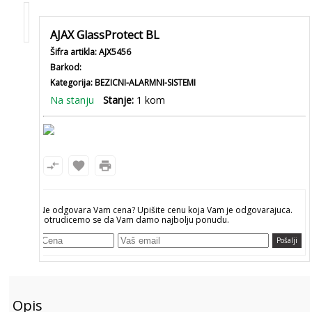
AJAX GlassProtect BL
Šifra artikla:
AJX5456
Barkod:
Kategorija:
BEZICNI-ALARMNI-SISTEMI
Na stanju
Stanje:
1 kom
compare_arrows
favorite
print
Ne odgovara Vam cena? Upišite cenu koja Vam je odgovarajuca.
Potrudicemo se da Vam damo najbolju ponudu.
Pošalji
Opis