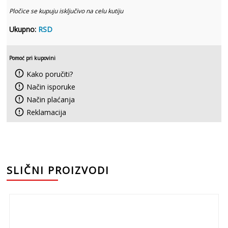
Pločice se kupuju isključivo na celu kutiju
Ukupno:
RSD
Pomoć pri kupovini
error_outline
Kako poručiti?
error_outline
Način isporuke
error_outline
Način plaćanja
error_outline
Reklamacija
SLIČNI PROIZVODI