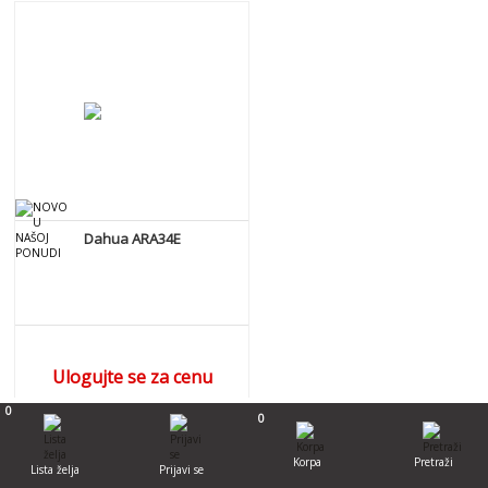
Dahua ARA34E
Ulogujte se za cenu
0
DETALJNIJE
0
Korpa
Pretraži
Lista želja
Prijavi se