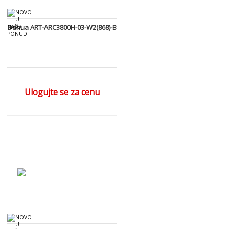
Dahua ART-ARC3800H-03-W2(868)-B
Ulogujte se za cenu
DETALJNIJE