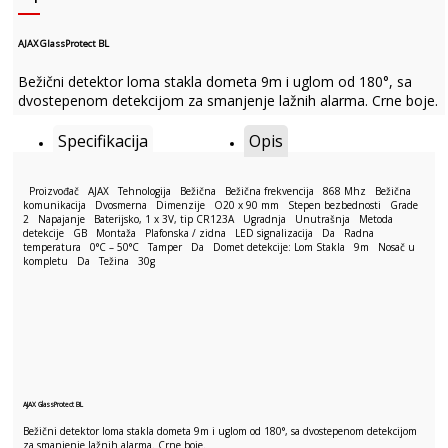
AJAX GlassProtect BL
Bežični detektor loma stakla dometa 9m i uglom od 180°, sa
dvostepenom detekcijom za smanjenje lažnih alarma. Crne boje.
Specifikacija
Opis
Proizvođač AJAX Tehnologija Bežična Bežična frekvencija 868 Mhz Bežična
komunikacija Dvosmerna Dimenzije O20 x 90 mm Stepen bezbednosti Grade
2 Napajanje Baterijsko, 1 x 3V, tip CR123A Ugradnja Unutrašnja Metoda
detekcije GB Montaža Plafonska / zidna LED signalizacija Da Radna
temperatura 0°C – 50°C Tamper Da Domet detekcije: Lom Stakla 9m Nosač u
kompletu Da Težina 30g
AJAX GlassProtect BL
Bežični detektor loma stakla dometa 9m i uglom od 180°, sa dvostepenom detekcijom
za smanjenje lažnih alarma. Crne boje.